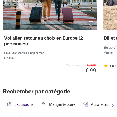
Vol aller-retour au choix en Europe (2
Billet
personnes)
Burgers'
Arnhem
Five Star Verrassingsreizen
Online
€ 398
Prix ​​du fournisseur
4.8 /
€ 99
Rechercher par catégorie
Excursions
Manger & boire
Auto & magasi