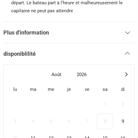
départ. Le bateau part à l'heure et malheureusement le
capitaine ne peut pas attendre
Plus d'information
disponiblilité
Août
2026
lu
ma
me
je
ve
sa
di
1
2
3
4
5
6
7
8
9