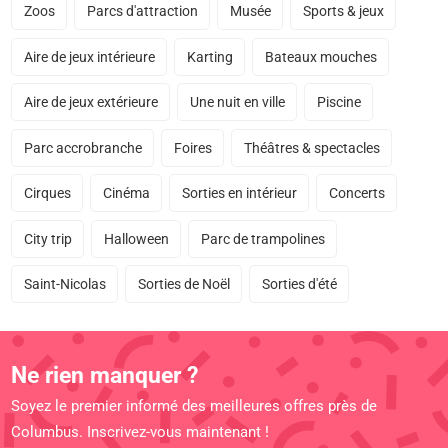
Zoos
Parcs d'attraction
Musée
Sports & jeux
Aire de jeux intérieure
Karting
Bateaux mouches
Aire de jeux extérieure
Une nuit en ville
Piscine
Parc accrobranche
Foires
Théâtres & spectacles
Cirques
Cinéma
Sorties en intérieur
Concerts
City trip
Halloween
Parc de trampolines
Saint-Nicolas
Sorties de Noël
Sorties d'été
Ne rien manquer ?
Soyez le premier informé des meilleures offres près de
Columbus. Inscrivez-vous maintenant !