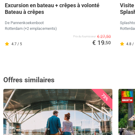
Excursion en bateau + crêpes à volonté
Visite
Bateau à crêpes
Splas
De Pannenkoekenboot
Splashto
Rotterdam (+2 emplacements)
Rotterd
€ 27,50
Prix ​​du fournisseur
€ 19
,50
4.7 / 5
4.8 /
Offres similaires
75%