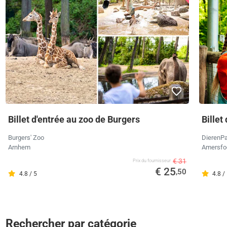
Billet d'entrée au zoo de Burgers
Billet
Burgers' Zoo
DierenPa
Arnhem
Amersfo
€ 31
Prix ​​du fournisseur
€ 25
,50
4.8 / 5
4.8 /
Rechercher par catégorie