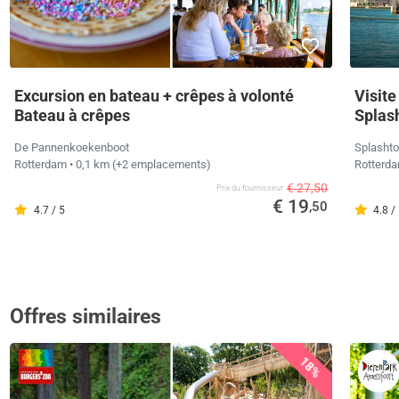
Excursion en bateau + crêpes à volonté
Visite
Bateau à crêpes
Splas
De Pannenkoekenboot
Splashto
Rotterdam
• 0,1 km
(+2 emplacements)
Rotterd
€ 27,50
Prix ​​du fournisseur
€ 19
,50
4.7 / 5
4.8 /
Offres similaires
18%