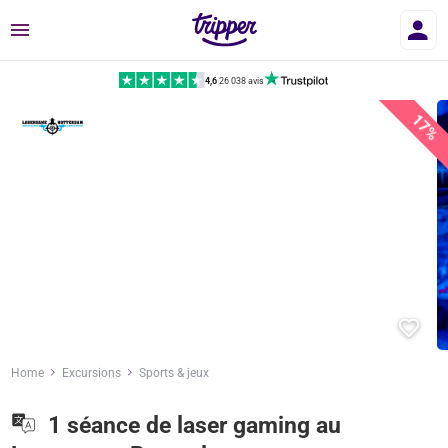
Menu
4,6
|
26 038 avis
17%
Home
Excursions
Sports & jeux
1 séance de laser gaming au