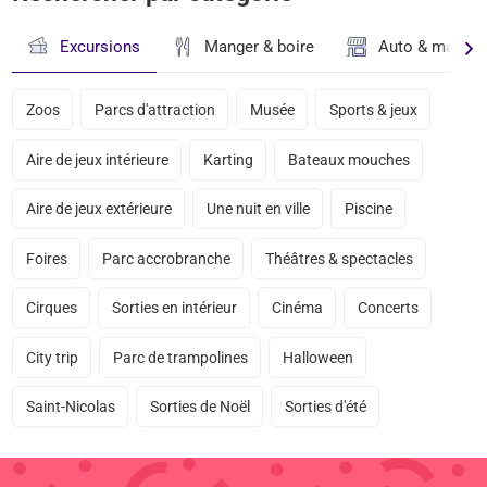
Excursions
Manger & boire
Auto & magasi
Zoos
Parcs d'attraction
Musée
Sports & jeux
Aire de jeux intérieure
Karting
Bateaux mouches
Aire de jeux extérieure
Une nuit en ville
Piscine
Foires
Parc accrobranche
Théâtres & spectacles
Cirques
Sorties en intérieur
Cinéma
Concerts
City trip
Parc de trampolines
Halloween
Saint-Nicolas
Sorties de Noël
Sorties d'été