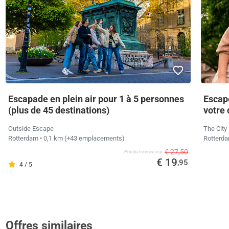
Escapade en plein air pour 1 à 5 personnes
Escape
(plus de 45 destinations)
votre 
Outside Escape
The City
Rotterdam
• 0,1 km
(+43 emplacements)
Rotterd
€ 27,50
Prix ​​du fournisseur
€ 19
,95
4 / 5
Offres similaires