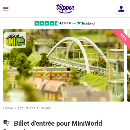
Menu
4,6
|
26 038 avis
33%
Home
Excursions
Musée
Billet d'entrée pour MiniWorld