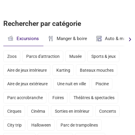
Rechercher par catégorie
Excursions
Manger & boire
Auto & magasi
Zoos
Parcs d'attraction
Musée
Sports & jeux
Aire de jeux intérieure
Karting
Bateaux mouches
Aire de jeux extérieure
Une nuit en ville
Piscine
Parc accrobranche
Foires
Théâtres & spectacles
Cirques
Cinéma
Sorties en intérieur
Concerts
City trip
Halloween
Parc de trampolines