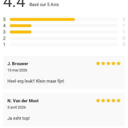
4.4
Basé sur 5 Avis
5
3
4
1
3
1
2
0
1
0
J. Brouwer
15 mai 2026
Heel erg leuk!! Klein maar fijn!
N. Van der Most
3 avril 2026
Ja exht top!