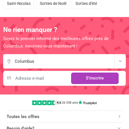
Saint-Nicolas
Sorties de Noël
Sorties d'été
Ne rien manquer ?
Soyez le premier informé des meilleures offres près de
Columbus. Inscrivez-vous maintenant !
Columbus
S'inscrire
4,6
|
26 038 avis
Toutes les offres
Besoin d'aide?