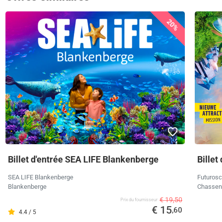
20%
Billet d'entrée SEA LIFE Blankenberge
Billet
SEA LIFE Blankenberge
Futuros
Blankenberge
Chassene
€ 19,50
Prix ​​du fournisseur
€ 15
,60
4.4 / 5