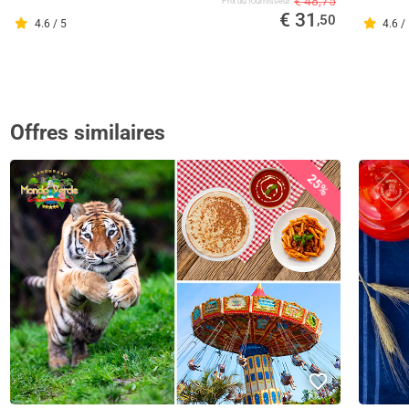
€ 48,75
Prix ​​du fournisseur
€ 31
,50
4.6 / 5
4.6 /
Offres similaires
25%