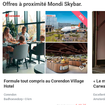
Offres à proximité Mondi Skybar.
35%
Formule tout compris au Corendon Village
« Le m
Hotel
Carw
Corendon
Excellen
Badhoevedorp
• 0 km
Amster