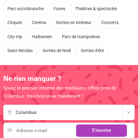
Parc accrobranche
Foires
Théâtres & spectacles
Cirques
Cinéma
Sorties en intérieur
Concerts
City trip
Halloween
Parc de trampolines
Saint-Nicolas
Sorties de Noël
Sorties d'été
Ne rien manquer ?
Soyez le premier informé des meilleures offres près de
Columbus. Inscrivez-vous maintenant !
Columbus
S'inscrire