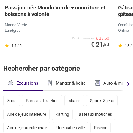
Pass journée Mondo Verde + nourriture et
Gâteau
boissons à volonté
gâteau
Mondo Verde
Oma's br
Landgraaf
Online
€ 28,50
Prix ​​du fournisseur
€ 21
,50
4.5 / 5
4.8 /
Rechercher par catégorie
Excursions
Manger & boire
Auto & magasi
Zoos
Parcs d'attraction
Musée
Sports & jeux
Aire de jeux intérieure
Karting
Bateaux mouches
Aire de jeux extérieure
Une nuit en ville
Piscine