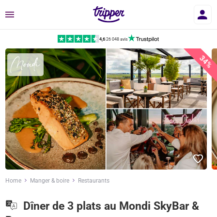
Menu
4,6
|
26 048 avis
34%
Home
Manger & boire
Restaurants
Dîner de 3 plats au Mondi SkyBar &