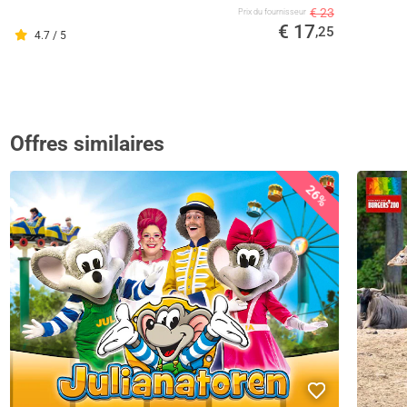
€ 23
Prix ​​du fournisseur
€ 17
,25
4.7 / 5
Offres similaires
26%