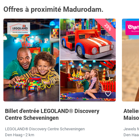
Offres à proximité Madurodam.
25%
Billet d'entrée LEGOLAND® Discovery
Atelie
Centre Scheveningen
Maiso
LEGOLAND® Discovery Centre Scheveningen
Jewels 
Den Haag
• 2 km
Den Ha