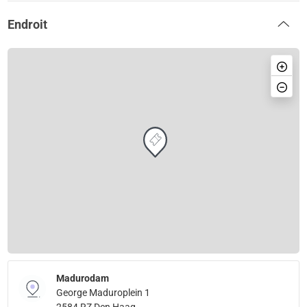
Endroit
Madurodam
George Maduroplein 1
2584 RZ Den Haag