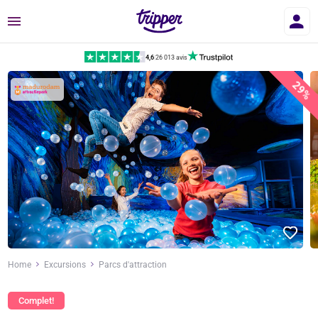
Menu
4,6
|
26 013 avis
29%
Home
Excursions
Parcs d'attraction
Complet!