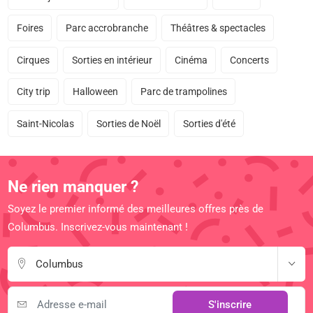
Foires
Parc accrobranche
Théâtres & spectacles
Cirques
Sorties en intérieur
Cinéma
Concerts
City trip
Halloween
Parc de trampolines
Saint-Nicolas
Sorties de Noël
Sorties d'été
Ne rien manquer ?
Soyez le premier informé des meilleures offres près de
Columbus. Inscrivez-vous maintenant !
Columbus
S'inscrire