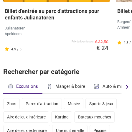
Billet d'entrée au parc d'attractions pour
Billet
enfants Julianatoren
Burgers'
Arnhem
Julianatoren
Apeldoorn
€ 32,50
Prix ​​du fournisseur
4.8 /
€ 24
4.9 / 5
Rechercher par catégorie
Excursions
Manger & boire
Auto & magasi
Zoos
Parcs d'attraction
Musée
Sports & jeux
Aire de jeux intérieure
Karting
Bateaux mouches
Aire de jeux extérieure
Une nuit en ville
Piscine