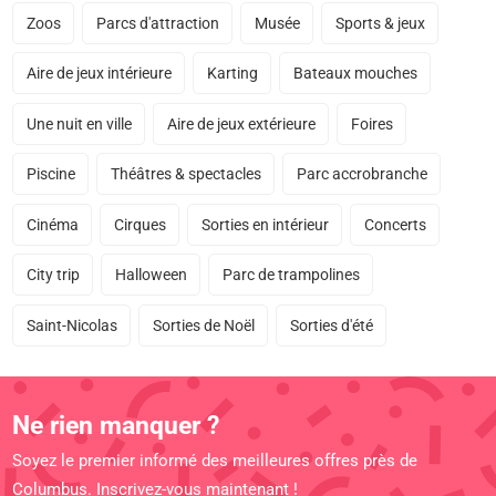
Zoos
Parcs d'attraction
Musée
Sports & jeux
Aire de jeux intérieure
Karting
Bateaux mouches
Une nuit en ville
Aire de jeux extérieure
Foires
Piscine
Théâtres & spectacles
Parc accrobranche
Cinéma
Cirques
Sorties en intérieur
Concerts
City trip
Halloween
Parc de trampolines
Saint-Nicolas
Sorties de Noël
Sorties d'été
Ne rien manquer ?
Soyez le premier informé des meilleures offres près de
Columbus. Inscrivez-vous maintenant !