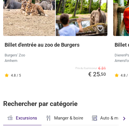
Billet d'entrée au zoo de Burgers
Billet
Burgers' Zoo
DierenPa
Arnhem
Amersfo
€ 31
Prix ​​du fournisseur
€ 25
,50
4.8 / 5
4.8 /
Rechercher par catégorie
Excursions
Manger & boire
Auto & magasi