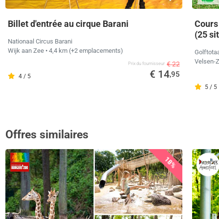
Billet d'entrée au cirque Barani
Cours 
(25 si
Nationaal Circus Barani
Wijk aan Zee
• 4,4 km
(+2 emplacements)
Golftota
Velsen-
€ 22
Prix ​​du fournisseur
€ 14
,95
4 / 5
5 / 5
Offres similaires
18%