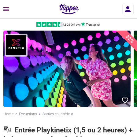
Menu
4,6
|
26 067 avis
32%
Home
Excursions
Sorties en intérieur
Entrée Playkinetix (1,5 ou 2 heures) +