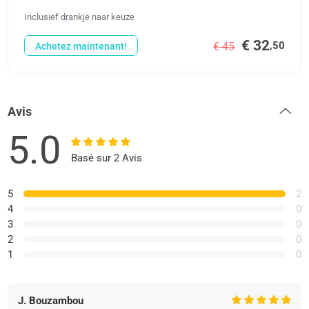
Inclusief drankje naar keuze
€ 32
,50
€ 45
Achetez maintenant!
Avis
5.0
Basé sur 2 Avis
5
2
4
0
3
0
2
0
1
0
J. Bouzambou