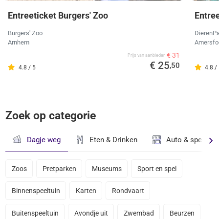
Entreeticket Burgers' Zoo
Entre
Burgers' Zoo
DierenPa
Arnhem
Amersfo
€ 31
Prijs van aanbieder
€ 25
,50
4.8 / 5
4.8 /
Zoek op categorie
Dagje weg
Eten & Drinken
Auto & speciaal
Zoos
Pretparken
Museums
Sport en spel
Binnenspeeltuin
Karten
Rondvaart
Buitenspeeltuin
Avondje uit
Zwembad
Beurzen