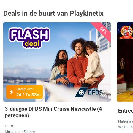
Deals in de buurt van Playkinetix
54%
Eindigt over
2d:
17u:
33m
3-daagse DFDS MiniCruise Newcastle (4
Entree
personen)
Nationaa
DFDS
Wijk aa
IJmuiden
• 5,4 km