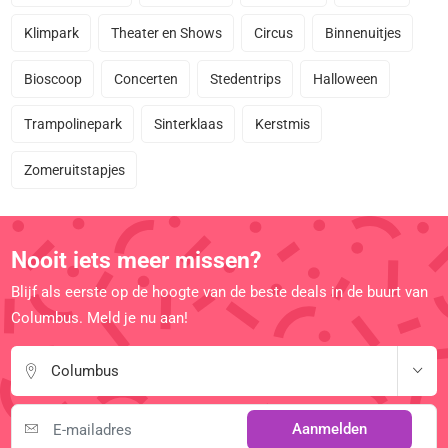
Klimpark
Theater en Shows
Circus
Binnenuitjes
Bioscoop
Concerten
Stedentrips
Halloween
Trampolinepark
Sinterklaas
Kerstmis
Zomeruitstapjes
Nooit iets meer missen?
Blijf als eerste op de hoogte van de beste deals in de buurt van
Columbus. Meld je nu aan!
Columbus
Aanmelden