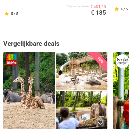
€ 401,60
Prijs van aanbieder
4 / 5
€ 185
5 / 5
Vergelijkbare deals
18%