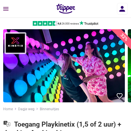
Menu
4,6
|
26.000 reviews
32%
Home
Dagje weg
Binnenuitjes
Toegang Playkinetix (1,5 of 2 uur) +