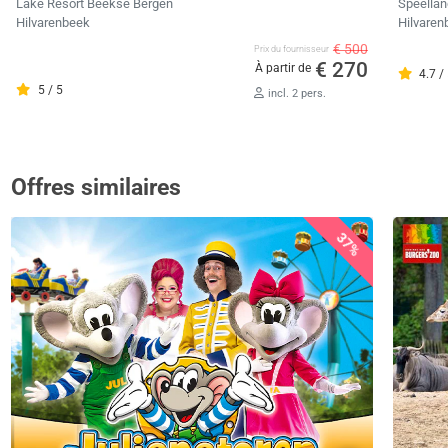
Lake Resort Beekse Bergen
Speella
Hilvarenbeek
Hilvaren
€ 500
Prix ​​du fournisseur
€ 270
À partir de
4.7 /
5 / 5
incl. 2 pers.
Offres similaires
37%