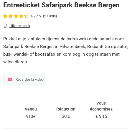
Entreeticket Safaripark Beekse Bergen
4.7 / 5
(27 avis)
Hilvarenbeek
Prikkel al je zintuigen tijdens de indrukwekkende safari's door
Safaripark Beekse Bergen in Hilvarenbeek, Brabant! Ga op auto-,
bus-, wandel- of bootsafari en kom oog in oog te staan met
wilde dieren.
Regardez la vidéo
Vous
Vendu
Réduction
économisez
910+
30%
€ 9,15