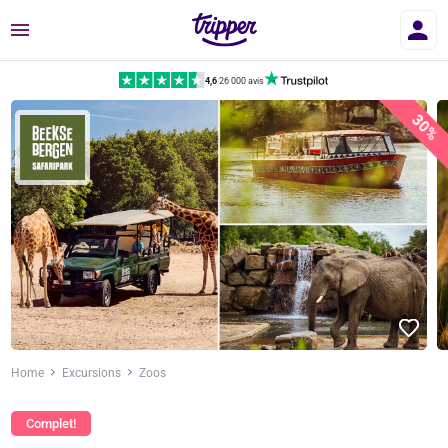
Menu
4,6
|
26 000 avis
30%
Home
Excursions
Zoos
Complet!