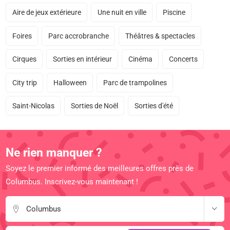
Aire de jeux extérieure
Une nuit en ville
Piscine
Foires
Parc accrobranche
Théâtres & spectacles
Cirques
Sorties en intérieur
Cinéma
Concerts
City trip
Halloween
Parc de trampolines
Saint-Nicolas
Sorties de Noël
Sorties d'été
Ne rien manquer ?
Soyez le premier informé des meilleures offres près de
Columbus. Inscrivez-vous maintenant !
Columbus