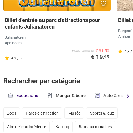
Billet d'entrée au parc d'attractions pour
Billet
enfants Julianatoren
Burgers'
Arnhem
Julianatoren
Apeldoorn
€ 31,50
Prix ​​du fournisseur
4.8 /
€ 19
,95
4.9 / 5
Rechercher par catégorie
Excursions
Manger & boire
Auto & magasi
Zoos
Parcs d'attraction
Musée
Sports & jeux
Aire de jeux intérieure
Karting
Bateaux mouches