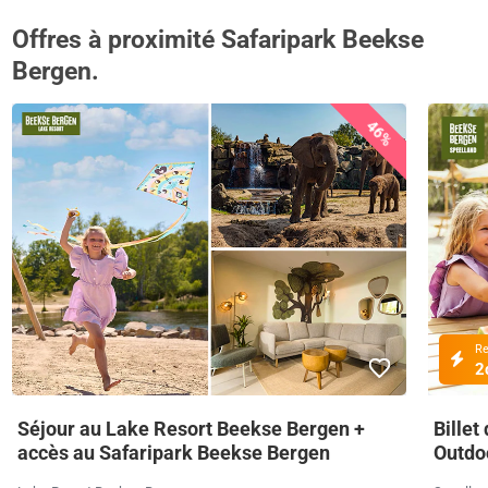
Offres à proximité Safaripark Beekse
Bergen.
46%
R
2
Séjour au Lake Resort Beekse Bergen +
Billet
accès au Safaripark Beekse Bergen
Outdo