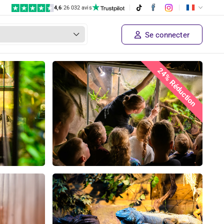
4,6
|
26 032 avis
Se connecter
24% Réduction