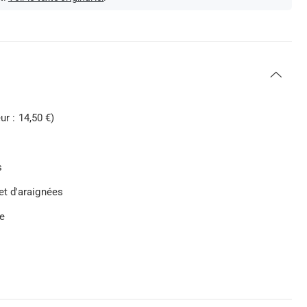
ur : 14,50 €)
s
et d'araignées
re