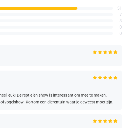
51
7
3
0
0
 heel leuk! De reptielen show is interessant om mee te maken.
oofvogelshow. Kortom een dierentuin waar je geweest moet zijn.