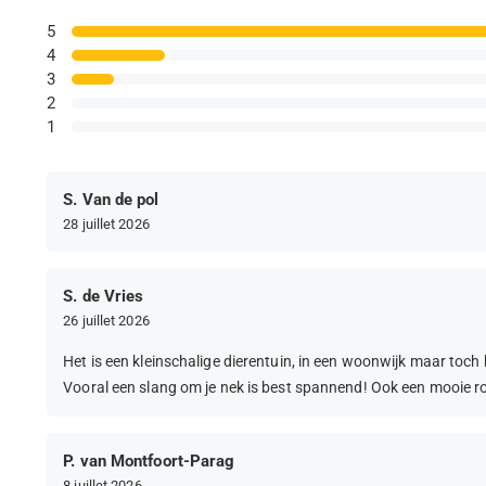
5
4
3
2
1
S. Van de pol
28 juillet 2026
S. de Vries
26 juillet 2026
Het is een kleinschalige dierentuin, in een woonwijk maar toch
Vooral een slang om je nek is best spannend! Ook een mooie r
P. van Montfoort-Parag
8 juillet 2026