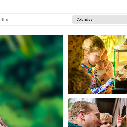
offre
Columbus