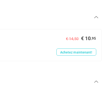
€ 10
,95
€ 14,50
Achetez maintenant!