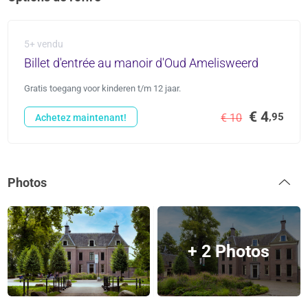
5+ vendu
Billet d'entrée au manoir d'Oud Amelisweerd
Gratis toegang voor kinderen t/m 12 jaar.
€ 4
,95
€ 10
Achetez maintenant!
Photos
+ 2 Photos