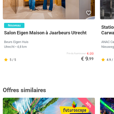
Nouveau
Stati
Salon Eigen Maison à Jaarbeurs Utrecht
Carwa
Beurs Eigen Huis
ANAC C
Utrecht
• 4,8 km
Nieuweg
€ 20
Prix ​​du fournisseur
€ 9
,99
5 / 5
4.9 /
Offres similaires
30%