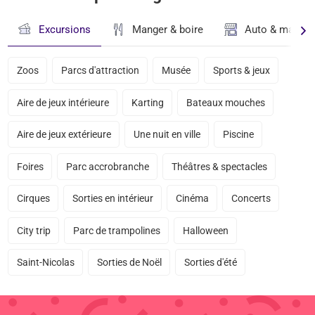
Excursions
Manger & boire
Auto & magasi
Zoos
Parcs d'attraction
Musée
Sports & jeux
Aire de jeux intérieure
Karting
Bateaux mouches
Aire de jeux extérieure
Une nuit en ville
Piscine
Foires
Parc accrobranche
Théâtres & spectacles
Cirques
Sorties en intérieur
Cinéma
Concerts
City trip
Parc de trampolines
Halloween
Saint-Nicolas
Sorties de Noël
Sorties d'été