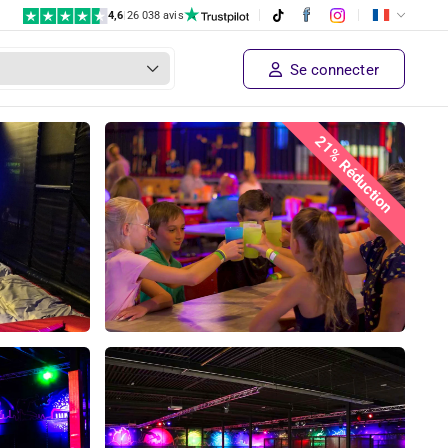
4,6
|
26 038 avis
Se connecter
21% Réduction