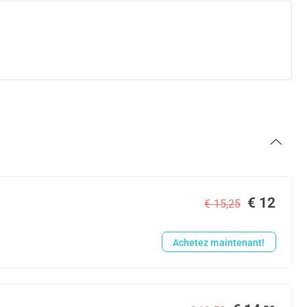
€ 12
€ 15,25
Achetez maintenant!