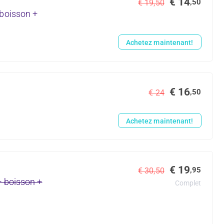
€ 14
,50
€ 19,50
 boisson +
Achetez maintenant!
€ 16
,50
€ 24
Achetez maintenant!
€ 19
,95
€ 30,50
+ boisson +
Complet