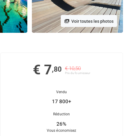
Voir toutes les photos
€ 7
,80
€ 10,50
Prix ​​du fournisseur
Vendu
17 800+
Réduction
26%
Vous économisez