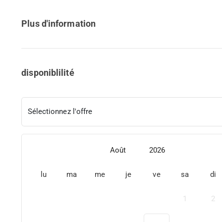
Plus d'information
disponiblilité
Sélectionnez l'offre
Août
2026
lu
ma
me
je
ve
sa
di
1
2