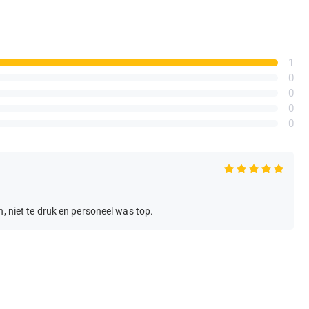
1
0
0
0
0
, niet te druk en personeel was top.