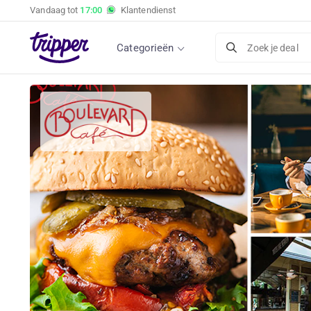
Vandaag tot
17:00
Klantendienst
Categorieën
Zoek je deal