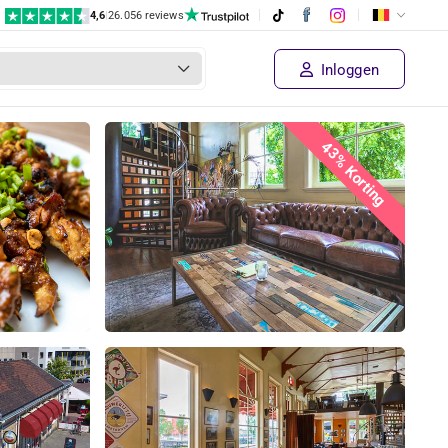
4,6
|
26.056 reviews
Inloggen
43% Korting