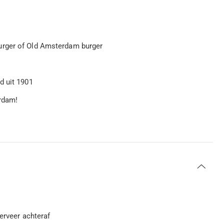
urger of Old Amsterdam burger
d uit 1901
rdam!
serveer achteraf