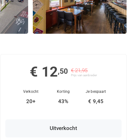
€ 12
,50
€ 21,95
Prijs van aanbieder
Verkocht
Korting
Je bespaart
20+
43%
€ 9,45
Uitverkocht