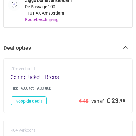
Ziggo Dome Amsterdam
De Passage 100
1101 AX Amsterdam
Routebeschrijving
Deal opties
70+ verkocht
2e ring ticket - Brons
Tijd: 16.00 tot 19.00 uur.
€ 23
,95
€ 45
vanaf
Koop de deal!
40+ verkocht