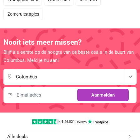
Zomeruitstapjes
Nooit iets meer missen?
Blijf als eerste op de hoogte van de beste deals in de buurt van
Columbus. Meld je nu aan!
Columbus
Aanmelden
4,6
|
26.021 reviews
Alle deals