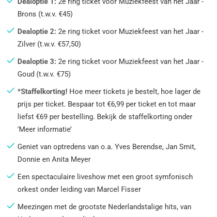
Dealoptie 1:
2e ring ticket voor Muziekfeest van het Jaar -
Brons (t.w.v. €45)
Dealoptie 2:
2e ring ticket voor Muziekfeest van het Jaar -
Zilver (t.w.v. €57,50)
Dealoptie 3:
2e ring ticket voor Muziekfeest van het Jaar -
Goud (t.w.v. €75)
*Staffelkorting!
Hoe meer tickets je bestelt, hoe lager de
prijs per ticket. Bespaar tot €6,99 per ticket en tot maar
liefst €69 per bestelling. Bekijk de staffelkorting onder
'Meer informatie’
Geniet van optredens van o.a. Yves Berendse, Jan Smit,
Donnie en Anita Meyer
Een spectaculaire liveshow met een groot symfonisch
orkest onder leiding van Marcel Fisser
Meezingen met de grootste Nederlandstalige hits, van