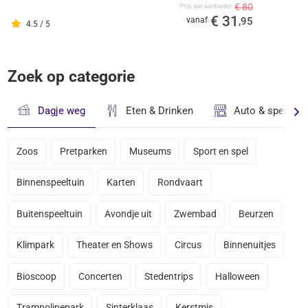
€ 80
Prijs van aanbieder
€ 31
vanaf
,95
4.5 / 5
Zoek op categorie
Dagje weg
Eten & Drinken
Auto & speciaal
Zoos
Pretparken
Museums
Sport en spel
Binnenspeeltuin
Karten
Rondvaart
Buitenspeeltuin
Avondje uit
Zwembad
Beurzen
Klimpark
Theater en Shows
Circus
Binnenuitjes
Bioscoop
Concerten
Stedentrips
Halloween
Trampolinepark
Sinterklaas
Kerstmis