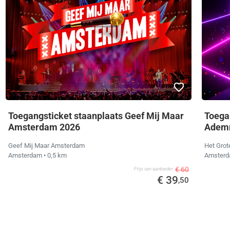
Toegangsticket staanplaats Geef Mij Maar
Toega
Amsterdam 2026
Ademn
Geef Mij Maar Amsterdam
Het Gro
Amsterdam
• 0,5 km
Amster
€ 60
Prijs van aanbieder
€ 39
,50