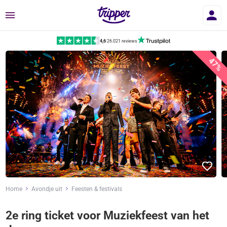
Menu
4,6
|
26.021 reviews
47%
Home
Avondje uit
Feesten & festivals
2e ring ticket voor Muziekfeest van het