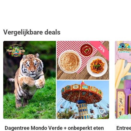
Vergelijkbare deals
25%
Dagentree Mondo Verde + onbeperkt eten
Entre