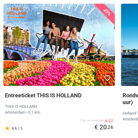
25%
Entreeticket THIS IS HOLLAND
Rondv
uur)
THIS IS HOLLAND
Amsterdam
• 0,1 km
Holland 
Amster
€ 27
Prijs van aanbieder
€ 20
,26
4.6 / 5