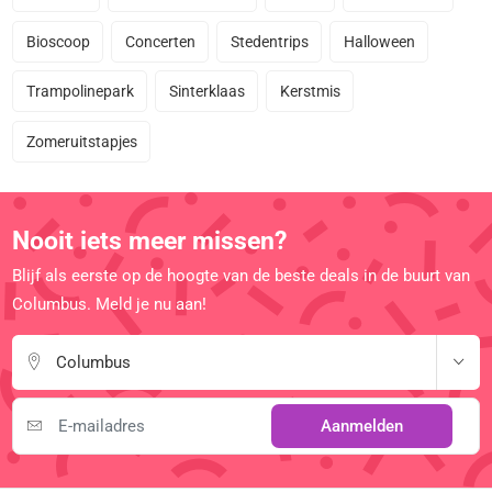
Bioscoop
Concerten
Stedentrips
Halloween
Trampolinepark
Sinterklaas
Kerstmis
Zomeruitstapjes
Nooit iets meer missen?
Blijf als eerste op de hoogte van de beste deals in de buurt van
Columbus. Meld je nu aan!
Columbus
Aanmelden