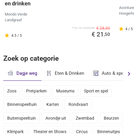
en drinken
Avonture
Hoogerh
Mondo Verde
Landgraaf
€ 28,50
Prijs van aanbieder
4 / 5
€ 21
,50
4.5 / 5
Zoek op categorie
Dagje weg
Eten & Drinken
Auto & speciaal
Zoos
Pretparken
Museums
Sport en spel
Binnenspeeltuin
Karten
Rondvaart
Buitenspeeltuin
Avondje uit
Zwembad
Beurzen
Klimpark
Theater en Shows
Circus
Binnenuitjes