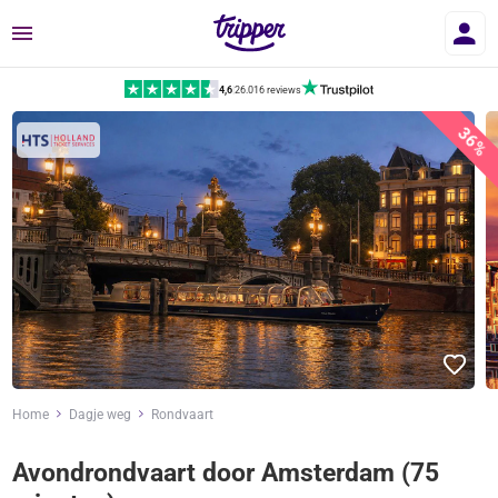
Menu
4,6
|
26.016 reviews
36%
Home
Dagje weg
Rondvaart
Avondrondvaart door Amsterdam (75