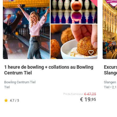
1 heure de bowling + collations au Bowling
Excurs
Centrum Tiel
Slang
Bowling Centrum Tiel
Slangen 
Tiel
Tiel
• 2,
€ 47,25
Prix ​​du fournisseur
€ 19
,95
4.7 / 5