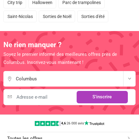
City trip
Halloween
Parc de trampolines
Saint-Nicolas
Sorties de Noël
Sorties d'été
Ne rien manquer ?
Soyez le premier informé des meilleures offres près de
Columbus. Inscrivez-vous maintenant !
Columbus
S'inscrire
4,6
|
26 000 avis
Toutes les offres