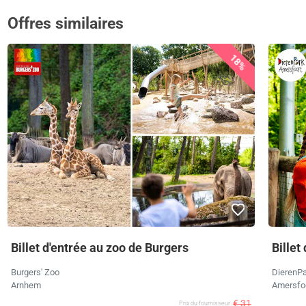
Offres similaires
18%
Billet d'entrée au zoo de Burgers
Billet
Burgers' Zoo
DierenPa
Arnhem
Amersfo
€ 31
Prix ​​du fournisseur