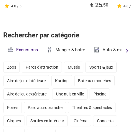
€ 25
,50
4.8 / 5
4.8 /
Rechercher par catégorie
Excursions
Manger & boire
Auto & magasi
Zoos
Parcs d'attraction
Musée
Sports & jeux
Aire de jeux intérieure
Karting
Bateaux mouches
Aire de jeux extérieure
Une nuit en ville
Piscine
Foires
Parc accrobranche
Théâtres & spectacles
Cirques
Sorties en intérieur
Cinéma
Concerts