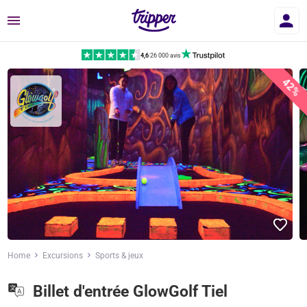
Menu
4,6
|
26 000 avis
42%
Home
Excursions
Sports & jeux
Billet d'entrée GlowGolf Tiel