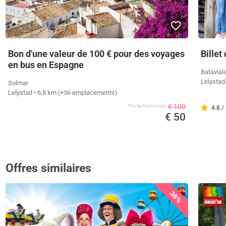
Bon d'une valeur de 100 € pour des voyages
Billet
en bus en Espagne
Batavial
Lelysta
Solmar
Lelystad
• 6,8 km
(+36 emplacements)
€ 100
Prix ​​du fournisseur
4.8 /
€ 50
Offres similaires
36%