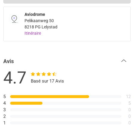
Aviodrome
Pelikaanweg 50
8218 PG Lelystad
Itinéraire
Avis
4.7
Basé sur 17 Avis
5
12
4
5
3
0
2
0
1
0