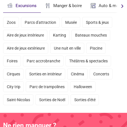
Excursions
Manger & boire
Auto & magasi
Zoos
Parcs d'attraction
Musée
Sports & jeux
Aire de jeux intérieure
Karting
Bateaux mouches
Aire de jeux extérieure
Une nuit en ville
Piscine
Foires
Parc accrobranche
Théâtres & spectacles
Cirques
Sorties en intérieur
Cinéma
Concerts
City trip
Parc de trampolines
Halloween
Saint-Nicolas
Sorties de Noël
Sorties d'été
Ne rien manquer ?