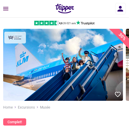
Menu
4,6
|
26 021 avis
30%
Home
Excursions
Musée
Complet!