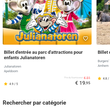
Billet d'entrée au parc d'attractions pour
Billet
enfants Julianatoren
Burgers'
Arnhem
Julianatoren
Apeldoorn
€ 31
Prix ​​du fournisseur
4.8 /
€ 19
,95
4.9 / 5
Rechercher par catégorie