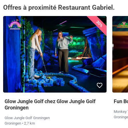
Offres à proximité Restaurant Gabriel.
30%
Glow Jungle Golf chez Glow Jungle Golf
Fun B
Groningen
Monkey 
Groning
Glow Jungle Golf Groningen
Groningen
• 2,7 km