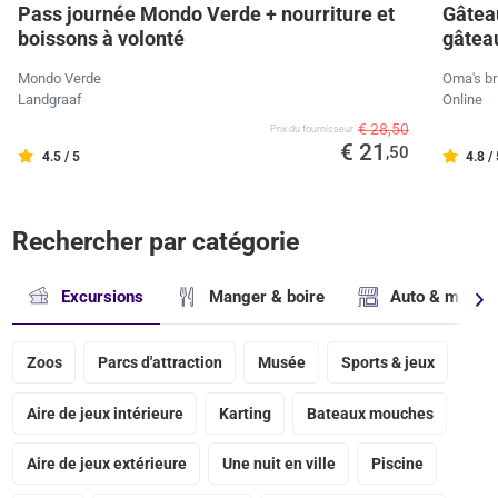
Pass journée Mondo Verde + nourriture et
Gâteau
boissons à volonté
gâteau
Mondo Verde
Oma's br
Landgraaf
Online
€ 28,50
Prix ​​du fournisseur
€ 21
,50
4.5 / 5
4.8 /
Rechercher par catégorie
Excursions
Manger & boire
Auto & magasi
Zoos
Parcs d'attraction
Musée
Sports & jeux
Aire de jeux intérieure
Karting
Bateaux mouches
Aire de jeux extérieure
Une nuit en ville
Piscine