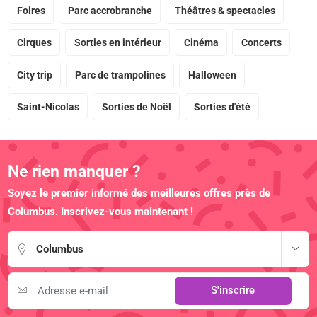
Foires
Parc accrobranche
Théâtres & spectacles
Cirques
Sorties en intérieur
Cinéma
Concerts
City trip
Parc de trampolines
Halloween
Saint-Nicolas
Sorties de Noël
Sorties d'été
Ne rien manquer ?
Soyez le premier informé des meilleures offres près de
Columbus. Inscrivez-vous maintenant !
Columbus
S'inscrire