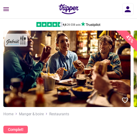
Menu
4,6
|
26 038 avis
45%
Home
Manger & boire
Restaurants
Complet!