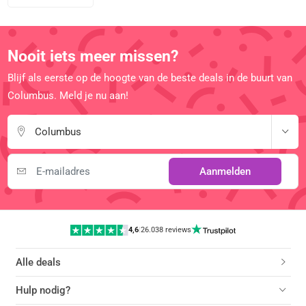
Nooit iets meer missen?
Blijf als eerste op de hoogte van de beste deals in de buurt van
Columbus. Meld je nu aan!
Columbus
Aanmelden
4,6
|
26.038 reviews
Alle deals
Hulp nodig?