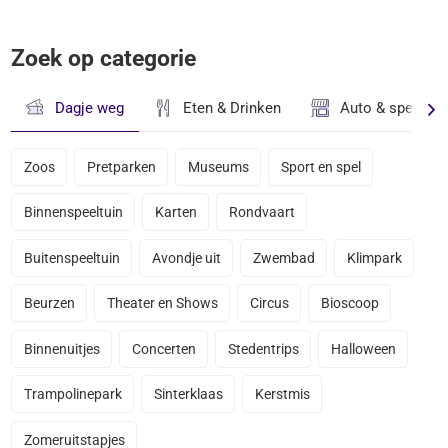
Zoek op categorie
Dagje weg
Eten & Drinken
Auto & speciaal
Zoos
Pretparken
Museums
Sport en spel
Binnenspeeltuin
Karten
Rondvaart
Buitenspeeltuin
Avondje uit
Zwembad
Klimpark
Beurzen
Theater en Shows
Circus
Bioscoop
Binnenuitjes
Concerten
Stedentrips
Halloween
Trampolinepark
Sinterklaas
Kerstmis
Zomeruitstapjes