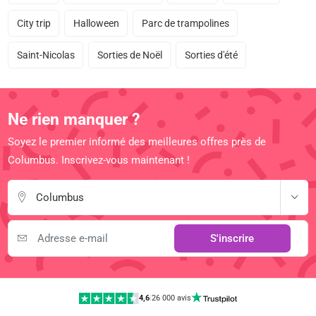
City trip
Halloween
Parc de trampolines
Saint-Nicolas
Sorties de Noël
Sorties d'été
Ne rien manquer ?
Soyez le premier informé des meilleures offres près de
Columbus. Inscrivez-vous maintenant !
Columbus
S'inscrire
4,6
|
26 000 avis