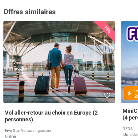
Offres similaires
75%
Fi
2
MiniC
Vol aller-retour au choix en Europe (2
(4 pe
personnes)
DFDS
Five Star Verrassingsreizen
IJmuide
Online