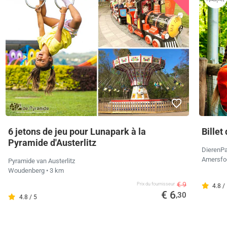
6 jetons de jeu pour Lunapark à la
Billet
Pyramide d'Austerlitz
DierenPa
Amersfo
Pyramide van Austerlitz
Woudenberg
• 3 km
€ 9
Prix ​​du fournisseur
4.8 /
€ 6
,30
4.8 / 5