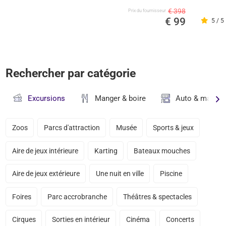
€ 398
Prix ​​du fournisseur
€ 99
5 / 5
Rechercher par catégorie
Excursions
Manger & boire
Auto & magasi
Zoos
Parcs d'attraction
Musée
Sports & jeux
Aire de jeux intérieure
Karting
Bateaux mouches
Aire de jeux extérieure
Une nuit en ville
Piscine
Foires
Parc accrobranche
Théâtres & spectacles
Cirques
Sorties en intérieur
Cinéma
Concerts