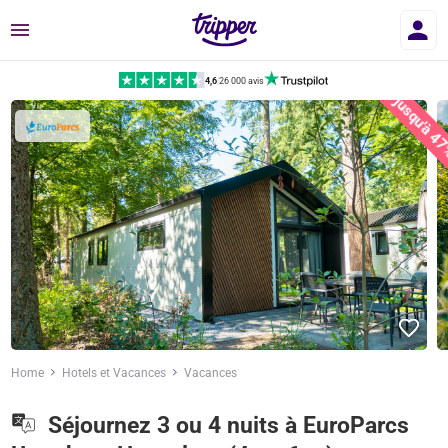
Menu
4,6
|
26 000 avis
jusqu'à 4
Home
Hotels et Vacances
Vacances
Séjournez 3 ou 4 nuits à EuroParcs