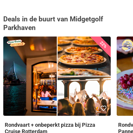
Deals in de buurt van Midgetgolf
Parkhaven
22%
Rondvaart + onbeperkt pizza bij Pizza
Rondv
Cruise Rotterdam
Panne