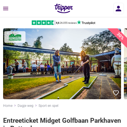
Menu
4,6
|
26.055 reviews
30%
Home
Dagje weg
Sport en spel
Entreeticket Midget Golfbaan Parkhaven