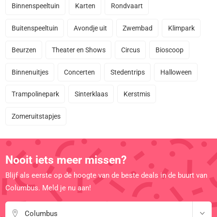
Binnenspeeltuin
Karten
Rondvaart
Buitenspeeltuin
Avondje uit
Zwembad
Klimpark
Beurzen
Theater en Shows
Circus
Bioscoop
Binnenuitjes
Concerten
Stedentrips
Halloween
Trampolinepark
Sinterklaas
Kerstmis
Zomeruitstapjes
Nooit iets meer missen?
Blijf als eerste op de hoogte van de beste deals in de buurt van
Columbus. Meld je nu aan!
Columbus