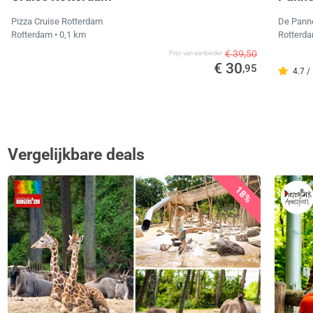
Pizza Cruise Rotterdam
De Pann
Rotterdam
• 0,1 km
Rotterd
€ 39,50
Prijs van aanbieder
€ 30
,95
4.7 /
Vergelijkbare deals
18%