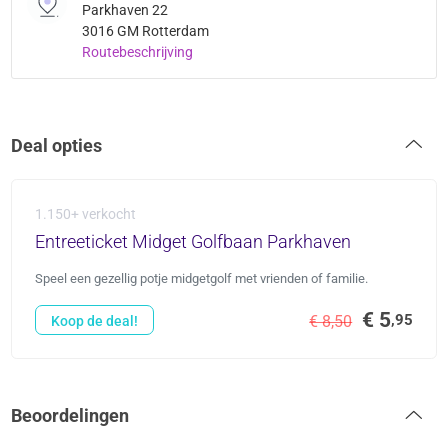
Parkhaven 22
3016 GM Rotterdam
Routebeschrijving
Deal opties
1.150+ verkocht
Entreeticket Midget Golfbaan Parkhaven
Speel een gezellig potje midgetgolf met vrienden of familie.
€ 5
,95
€ 8,50
Koop de deal!
Beoordelingen