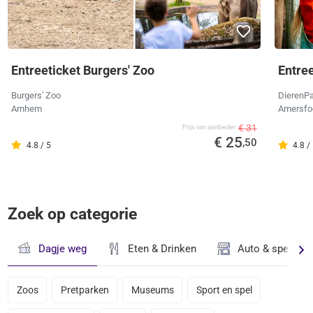
Entreeticket Burgers' Zoo
Entre
Burgers' Zoo
DierenPa
Arnhem
Amersfo
€ 31
Prijs van aanbieder
€ 25
,50
4.8 / 5
4.8 /
Zoek op categorie
Dagje weg
Eten & Drinken
Auto & speciaal
Zoos
Pretparken
Museums
Sport en spel