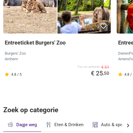
Entreeticket Burgers' Zoo
Entre
Burgers' Zoo
DierenPa
Arnhem
Amersfo
€ 31
Prijs van aanbieder
€ 25
,50
4.8 / 5
4.8 /
Zoek op categorie
Dagje weg
Eten & Drinken
Auto & speciaal