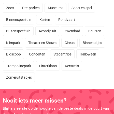
Zoos
Pretparken
Museums
Sport en spel
Binnenspeeltuin
Karten
Rondvaart
Buitenspeeltuin
Avondje uit
Zwembad
Beurzen
Klimpark
Theater en Shows
Circus
Binnenuitjes
Bioscoop
Concerten
Stedentrips
Halloween
Trampolinepark
Sinterklaas
Kerstmis
Zomeruitstapjes
Nooit iets meer missen?
Blijf als eerste op de hoogte van de beste deals in de buurt van