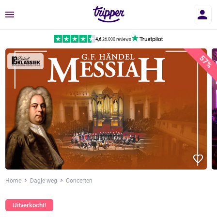
Menu
4,6
|
26.000 reviews
57%
Home
Dagje weg
Concerten
Uitverkocht!