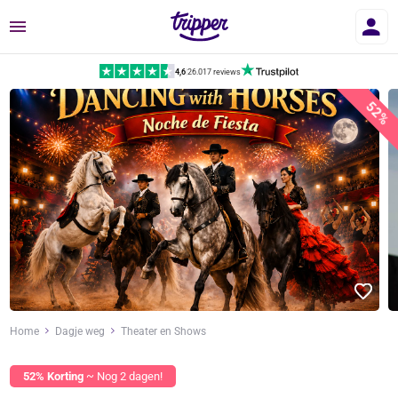
Menu
4,6
|
26.017 reviews
52%
Home
Dagje weg
Theater en Shows
52% Korting
~ Nog 2 dagen!