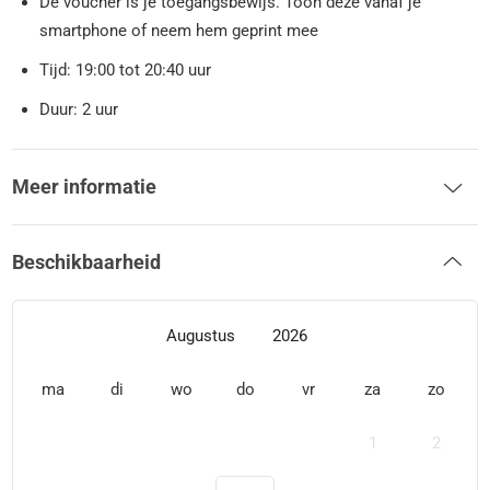
De voucher is je toegangsbewijs. Toon deze vanaf je
smartphone of neem hem geprint mee
Tijd: 19:00 tot 20:40 uur
Duur: 2 uur
Meer informatie
Beschikbaarheid
Augustus
2026
ma
di
wo
do
vr
za
zo
1
2