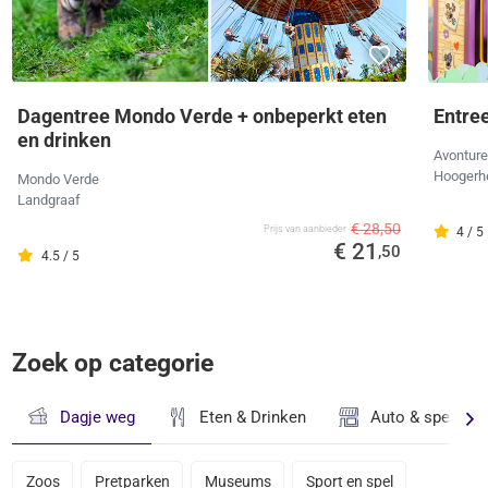
Dagentree Mondo Verde + onbeperkt eten
Entre
en drinken
Avonture
Hoogerh
Mondo Verde
Landgraaf
€ 28,50
Prijs van aanbieder
4 / 5
€ 21
,50
4.5 / 5
Zoek op categorie
Dagje weg
Eten & Drinken
Auto & speciaal
Zoos
Pretparken
Museums
Sport en spel