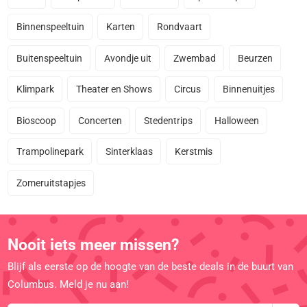
Binnenspeeltuin
Karten
Rondvaart
Buitenspeeltuin
Avondje uit
Zwembad
Beurzen
Klimpark
Theater en Shows
Circus
Binnenuitjes
Bioscoop
Concerten
Stedentrips
Halloween
Trampolinepark
Sinterklaas
Kerstmis
Zomeruitstapjes
Nooit iets meer missen?
Blijf als eerste op de hoogte van de beste deals in de buurt van
Columbus. Meld je nu aan!