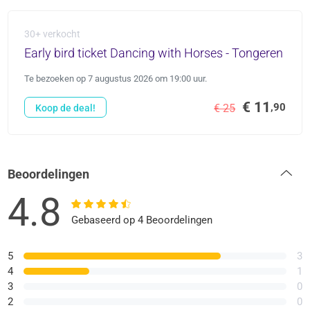
30+ verkocht
Early bird ticket Dancing with Horses - Tongeren
Te bezoeken op 7 augustus 2026 om 19:00 uur.
€ 11
,90
€ 25
Koop de deal!
Beoordelingen
4.8
Gebaseerd op 4 Beoordelingen
5
3
4
1
3
0
2
0