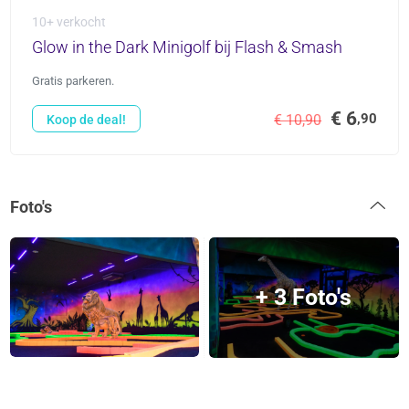
10+ verkocht
Glow in the Dark Minigolf bij Flash & Smash
Gratis parkeren.
€ 6
,90
€ 10,90
Koop de deal!
Foto's
+ 3 Foto's