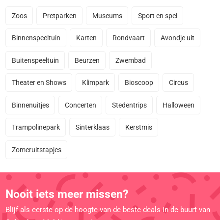
Zoos
Pretparken
Museums
Sport en spel
Binnenspeeltuin
Karten
Rondvaart
Avondje uit
Buitenspeeltuin
Beurzen
Zwembad
Theater en Shows
Klimpark
Bioscoop
Circus
Binnenuitjes
Concerten
Stedentrips
Halloween
Trampolinepark
Sinterklaas
Kerstmis
Zomeruitstapjes
Nooit iets meer missen?
Blijf als eerste op de hoogte van de beste deals in de buurt van