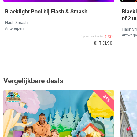
Blacklight Pool bij Flash & Smash
Blackl
of 2 u
Flash Smash
Antwerpen
Flash S
Antwerp
€ 30
Prijs van aanbieder
€ 13
,90
Vergelijkbare deals
34%