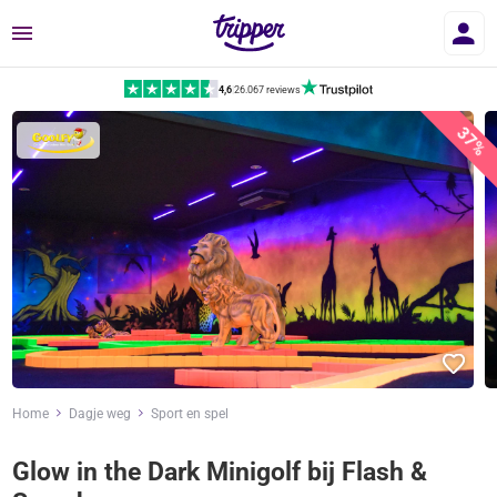
Menu
4,6
|
26.067 reviews
37%
Home
Dagje weg
Sport en spel
Glow in the Dark Minigolf bij Flash &