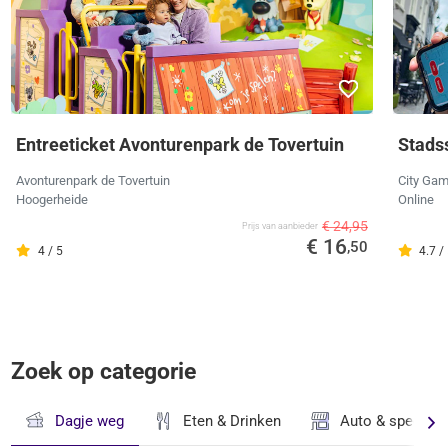
Entreeticket Avonturenpark de Tovertuin
Stads
Avonturenpark de Tovertuin
City Ga
Hoogerheide
Online
€ 24,95
Prijs van aanbieder
€ 16
,50
4 / 5
4.7 /
Zoek op categorie
Dagje weg
Eten & Drinken
Auto & speciaal