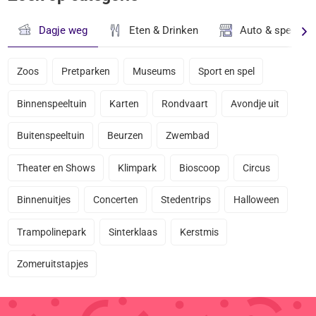
Dagje weg
Eten & Drinken
Auto & speciaal
Zoos
Pretparken
Museums
Sport en spel
Binnenspeeltuin
Karten
Rondvaart
Avondje uit
Buitenspeeltuin
Beurzen
Zwembad
Theater en Shows
Klimpark
Bioscoop
Circus
Binnenuitjes
Concerten
Stedentrips
Halloween
Trampolinepark
Sinterklaas
Kerstmis
Zomeruitstapjes