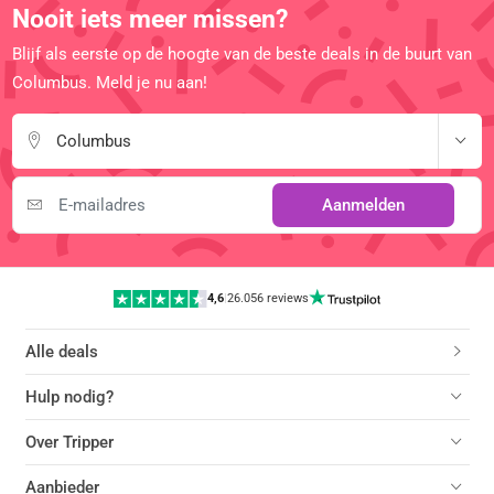
Nooit iets meer missen?
Blijf als eerste op de hoogte van de beste deals in de buurt van
Columbus. Meld je nu aan!
Columbus
Aanmelden
4,6
|
26.056 reviews
Alle deals
Hulp nodig?
Over Tripper
Aanbieder