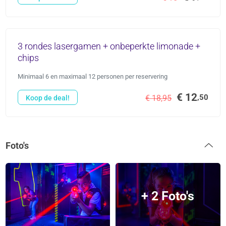
3 rondes lasergamen + onbeperkte limonade +
chips
Minimaal 6 en maximaal 12 personen per reservering
€ 12
,50
€ 18,95
Koop de deal!
Foto's
+ 2 Foto's