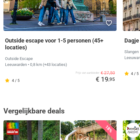
Outside escape voor 1-5 personen (45+
Dagje 
locaties)
Slangen 
Leeuwa
Outside Escape
Leeuwarden
• 0,8 km
(+43 locaties)
€ 27,50
Prijs van aanbieder
4 / 5
€ 19
,95
4 / 5
Vergelijkbare deals
18%