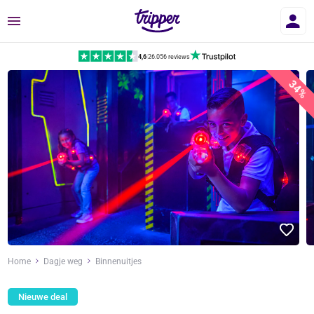
Menu
4,6
|
26.056 reviews
34%
Home
Dagje weg
Binnenuitjes
Nieuwe deal