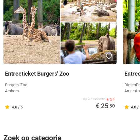
Entreeticket Burgers' Zoo
Entre
Burgers' Zoo
DierenPa
Arnhem
Amersfo
€ 31
Prijs van aanbieder
€ 25
,50
4.8 / 5
4.8 /
Zoek op categorie