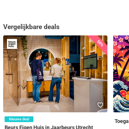
Vergelijkbare deals
50%
Nieuwe deal
Toega
Beurs Eigen Huis in Jaarbeurs Utrecht