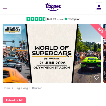
Menu
4,6
|
26.038 reviews
40%
Home
Dagje weg
Beurzen
Uitverkocht!