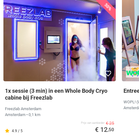
50%
1x sessie (3 min) in een Whole Body Cryo
Entre
cabine bij Freezlab
WOPL! (W
Amster
Freezlab Amsterdam
Amsterdam
• 0,1 km
€ 25
Prijs van aanbieder
€ 12
,50
4.9 / 5