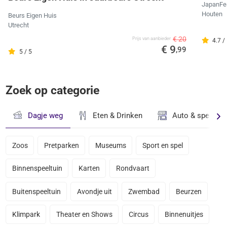
JapanFes
Houten
Beurs Eigen Huis
Utrecht
€ 20
Prijs van aanbieder
4.7 /
€ 9
,99
5 / 5
Zoek op categorie
Dagje weg
Eten & Drinken
Auto & speciaal
Zoos
Pretparken
Museums
Sport en spel
Binnenspeeltuin
Karten
Rondvaart
Buitenspeeltuin
Avondje uit
Zwembad
Beurzen
Klimpark
Theater en Shows
Circus
Binnenuitjes