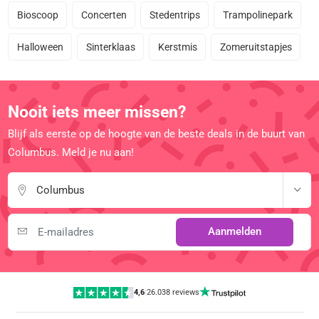
Bioscoop
Concerten
Stedentrips
Trampolinepark
Halloween
Sinterklaas
Kerstmis
Zomeruitstapjes
Nooit iets meer missen?
Blijf als eerste op de hoogte van de beste deals in de buurt van
Columbus. Meld je nu aan!
Columbus
Aanmelden
4,6
|
26.038 reviews