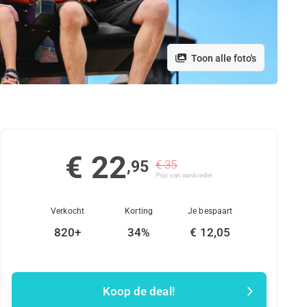
Toon alle foto's
€ 22
,95
€ 35
Prijs van aanbieder
Verkocht
Korting
Je bespaart
820+
34%
€ 12,05
Koop de deal!