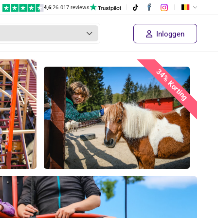
4,6
|
26.017 reviews
Inloggen
34% Korting