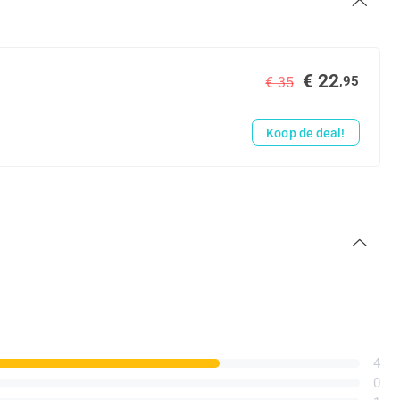
€ 22
,95
€ 35
Koop de deal!
4
0