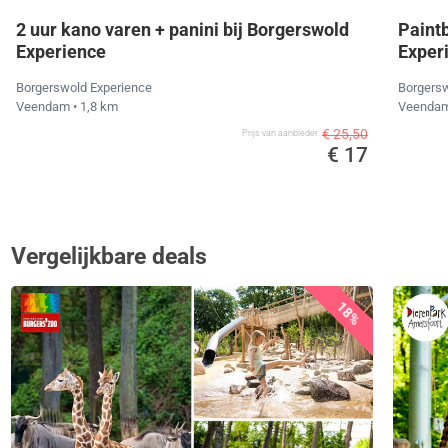
2 uur kano varen + panini bij Borgerswold
Paintb
Experience
Exper
Borgerswold Experience
Borgersw
Veendam
• 1,8 km
Veenda
€ 25,50
Prijs van aanbieder
€ 17
Vergelijkbare deals
18%