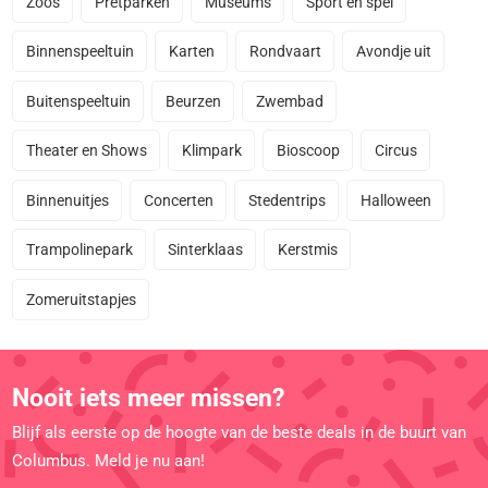
Zoos
Pretparken
Museums
Sport en spel
Binnenspeeltuin
Karten
Rondvaart
Avondje uit
Buitenspeeltuin
Beurzen
Zwembad
Theater en Shows
Klimpark
Bioscoop
Circus
Binnenuitjes
Concerten
Stedentrips
Halloween
Trampolinepark
Sinterklaas
Kerstmis
Zomeruitstapjes
Nooit iets meer missen?
Blijf als eerste op de hoogte van de beste deals in de buurt van
Columbus. Meld je nu aan!