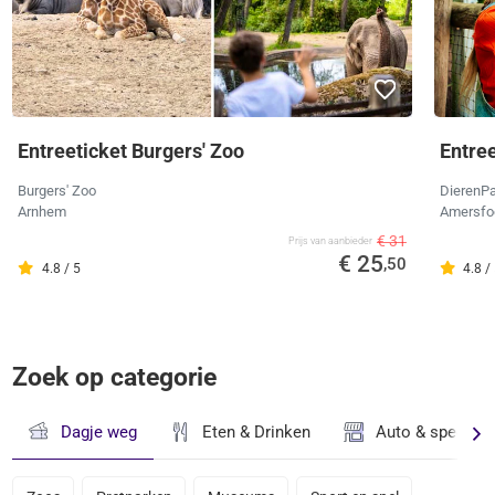
Entreeticket Burgers' Zoo
Entre
Burgers' Zoo
DierenPa
Arnhem
Amersfo
€ 31
Prijs van aanbieder
€ 25
,50
4.8 / 5
4.8 /
Zoek op categorie
Dagje weg
Eten & Drinken
Auto & speciaal