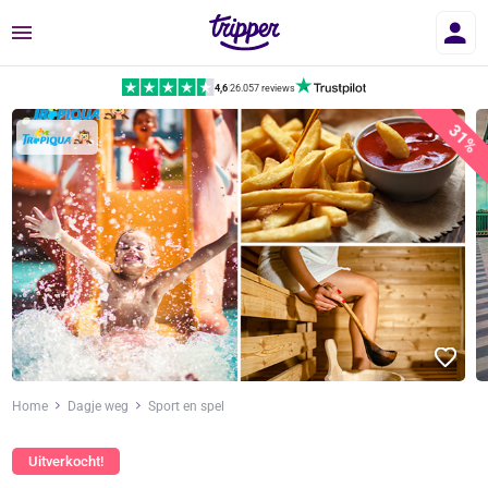
Menu
4,6
|
26.057 reviews
31%
Home
Dagje weg
Sport en spel
Uitverkocht!