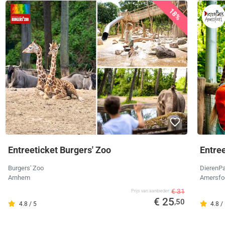
18%
Entreeticket Burgers' Zoo
Entre
Burgers' Zoo
DierenPa
Arnhem
Amersfo
€ 31
Prijs van aanbieder
€ 25
,50
4.8 / 5
4.8 /