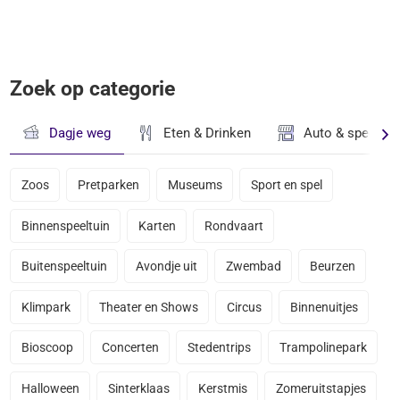
Zoek op categorie
Dagje weg
Eten & Drinken
Auto & speciaal
Zoos
Pretparken
Museums
Sport en spel
Binnenspeeltuin
Karten
Rondvaart
Buitenspeeltuin
Avondje uit
Zwembad
Beurzen
Klimpark
Theater en Shows
Circus
Binnenuitjes
Bioscoop
Concerten
Stedentrips
Trampolinepark
Halloween
Sinterklaas
Kerstmis
Zomeruitstapjes