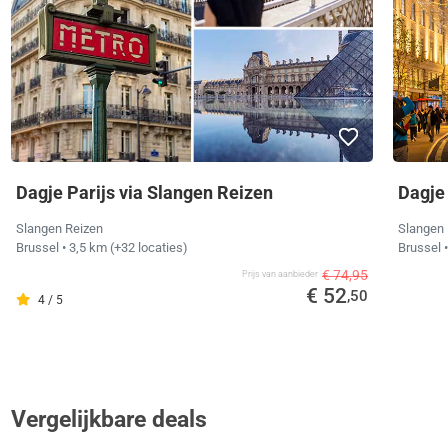
Dagje Parijs via Slangen Reizen
Dagje
Slangen Reizen
Slangen 
Brussel
• 3,5 km
(+32 locaties)
Brussel
€ 74,95
Prijs van aanbieder
€ 52
,50
4 / 5
Vergelijkbare deals