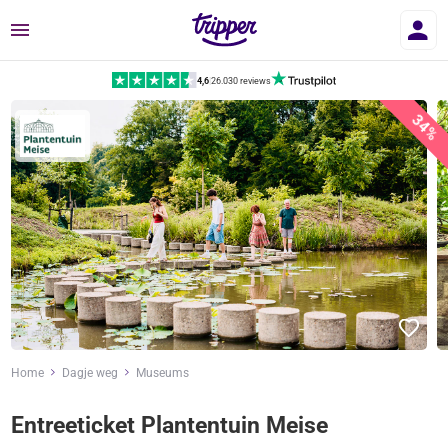
Menu
4,6
|
26.030 reviews
34%
Home
Dagje weg
Museums
Entreeticket Plantentuin Meise