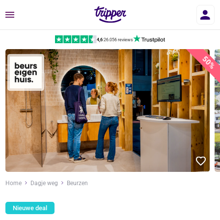
Menu
4,6
|
26.056 reviews
50%
Home
Dagje weg
Beurzen
Nieuwe deal