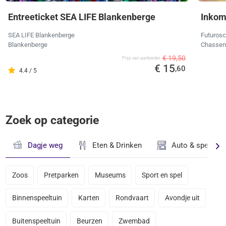
Entreeticket SEA LIFE Blankenberge
Inkom
SEA LIFE Blankenberge
Futuros
Blankenberge
Chassene
€ 19,50
Prijs van aanbieder
€ 15
,60
4.4 / 5
Zoek op categorie
Dagje weg
Eten & Drinken
Auto & speciaal
Zoos
Pretparken
Museums
Sport en spel
Binnenspeeltuin
Karten
Rondvaart
Avondje uit
Buitenspeeltuin
Beurzen
Zwembad