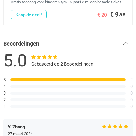
Gratis toegang voor kinderen t/m 16 jaar i.c.m. een betaald ticket.
€ 9
,99
€ 20
Koop de deal!
Beoordelingen
5.0
Gebaseerd op 2 Beoordelingen
5
2
4
0
3
0
2
0
1
0
Y. Zhang
27 maart 2024