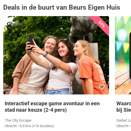
Deals in de buurt van Beurs Eigen Huis
34%
Interactief escape game avontuur in een
Waard
stad naar keuze (2-4 pers)
bij Si
The City Escape
Siebel J
Utrecht
• 0,4 km
(+16 locaties)
Utrecht
•