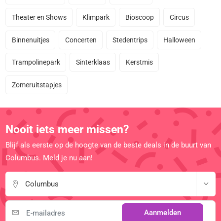
Theater en Shows
Klimpark
Bioscoop
Circus
Binnenuitjes
Concerten
Stedentrips
Halloween
Trampolinepark
Sinterklaas
Kerstmis
Zomeruitstapjes
Nooit iets meer missen?
Blijf als eerste op de hoogte van de beste deals in de buurt van
Columbus. Meld je nu aan!
Columbus
Aanmelden