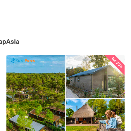
TapAsia
tot 39%