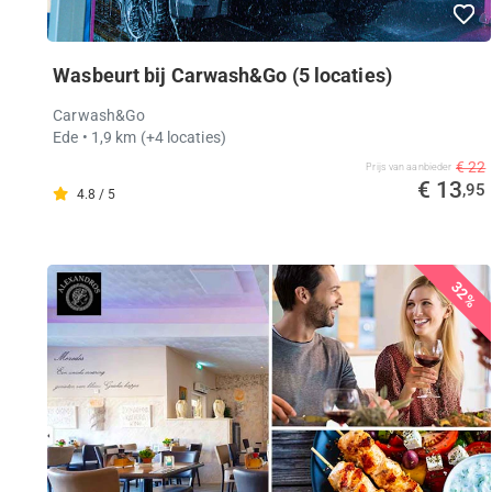
Wasbeurt bij Carwash&Go (5 locaties)
Carwash&Go
Ede
• 1,9 km
(+4 locaties)
€ 22
Prijs van aanbieder
€ 13
,95
4.8 / 5
32%