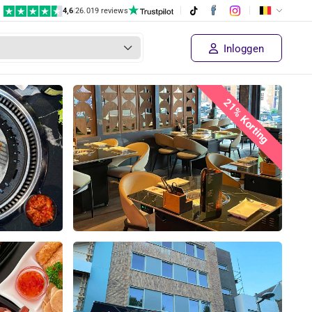
4,6
|
26.019 reviews
Inloggen
21% Korting