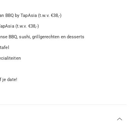
ean BBQ by TapAsia (t.w.v. €38,-)
apAsia (t.w.v. €38,-)
se BBQ, sushi, grillgerechten en desserts
tafel
cialiteiten
 je date!