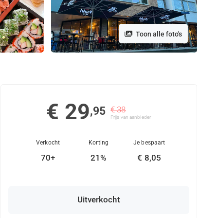
Toon alle foto's
€ 29
,95
€ 38
Prijs van aanbieder
Verkocht
Korting
Je bespaart
70+
21%
€ 8,05
Uitverkocht