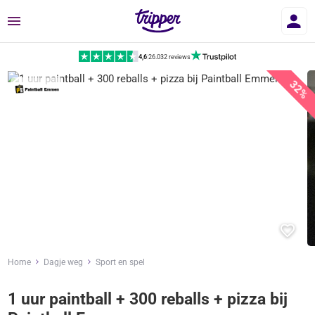
Menu
4,6
|
26.032 reviews
32%
Home
Dagje weg
Sport en spel
1 uur paintball + 300 reballs + pizza bij