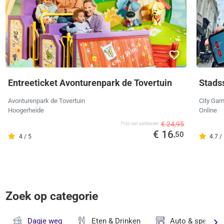
Entreeticket Avonturenpark de Tovertuin
Stads
Avonturenpark de Tovertuin
City Ga
Hoogerheide
Online
€ 24,95
Prijs van aanbieder
€ 16
,50
4 / 5
4.7 /
Zoek op categorie
Dagje weg
Eten & Drinken
Auto & speciaal