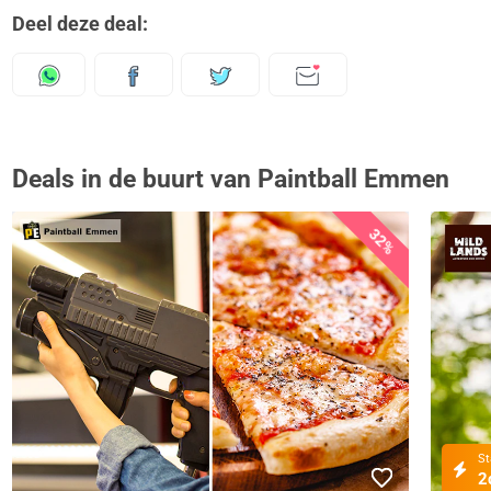
Deel deze deal:
Deals in de buurt van Paintball Emmen
32%
St
2