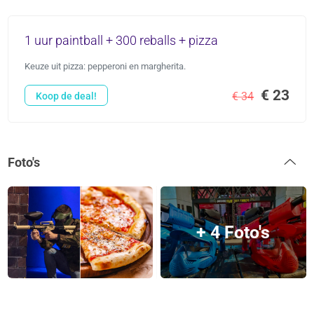
1 uur paintball + 300 reballs + pizza
Keuze uit pizza: pepperoni en margherita.
€ 23
€ 34
Koop de deal!
Foto's
+ 4 Foto's