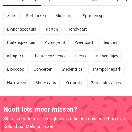
Zoos
Pretparken
Museums
Sport en spel
Binnenspeeltuin
Karten
Rondvaart
Buitenspeeltuin
Avondje uit
Zwembad
Beurzen
Klimpark
Theater en Shows
Circus
Binnenuitjes
Bioscoop
Concerten
Stedentrips
Trampolinepark
Halloween
Sinterklaas
Kerstmis
Zomeruitstapjes
Nooit iets meer missen?
Blijf als eerste op de hoogte van de beste deals in de buurt van
Columbus. Meld je nu aan!