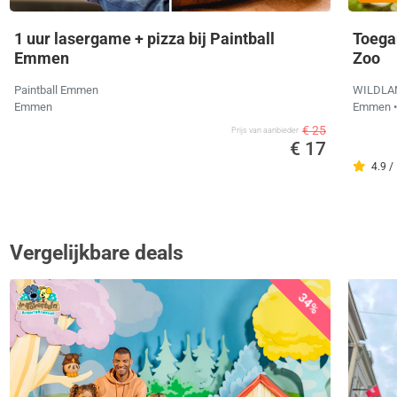
1 uur lasergame + pizza bij Paintball
Toega
Emmen
Zoo
Paintball Emmen
WILDLAN
Emmen
Emmen
€ 25
Prijs van aanbieder
€ 17
4.9 /
Vergelijkbare deals
34%