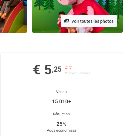
Voir toutes les photos
€ 5
,25
€ 7
Prix ​​du fournisseur
Vendu
15 010+
Réduction
25%
Vous économisez