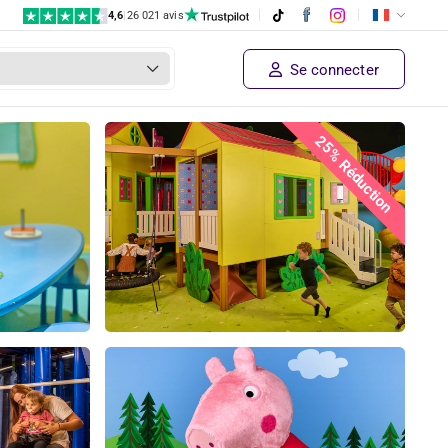
4,6
|
26 021 avis
Se connecter
25% Réduction