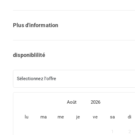
Plus d'information
disponiblilité
Sélectionnez l'offre
Août
2026
lu
ma
me
je
ve
sa
di
1
2