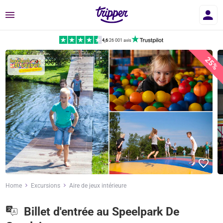
Menu
4,6
|
26 001 avis
25%
Home
Excursions
Aire de jeux intérieure
Billet d'entrée au Speelpark De