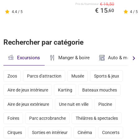
€ 19,50
Prix ​​du fournisseur
€ 15
,60
4.4 / 5
4 / 5
Rechercher par catégorie
Excursions
Manger & boire
Auto & magasi
Zoos
Parcs d'attraction
Musée
Sports & jeux
Aire de jeux intérieure
Karting
Bateaux mouches
Aire de jeux extérieure
Une nuit en ville
Piscine
Foires
Parc accrobranche
Théâtres & spectacles
Cirques
Sorties en intérieur
Cinéma
Concerts