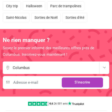
City trip
Halloween
Parc de trampolines
Saint-Nicolas
Sorties de Noël
Sorties d'été
Ne rien manquer ?
Soyez le premier informé des meilleures offres près de
Columbus. Inscrivez-vous maintenant !
Columbus
S'inscrire
4,6
|
26 001 avis