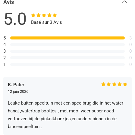
Avis
5.0
Basé sur 3 Avis
5
3
4
0
3
0
2
0
1
0
B. Pater
12 juin 2026
Leuke buiten speeltuin met een speelbrug die in het water
hangt ,watertrap bootjes , met mooi weer super goed
vertoeven bij de picknikbankjes,en anders binnen in de
binnenspeeltuin ,