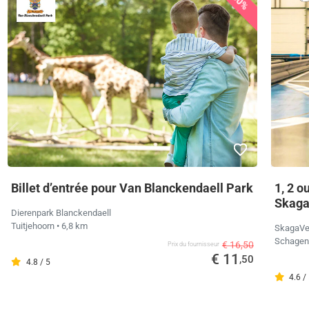
30%
Billet d’entrée pour Van Blanckendaell Park
1, 2 o
Skaga
Dierenpark Blanckendaell
Tuitjehoorn
• 6,8 km
SkagaVe
Schage
€ 16,50
Prix ​​du fournisseur
€ 11
,50
4.8 / 5
4.6 /