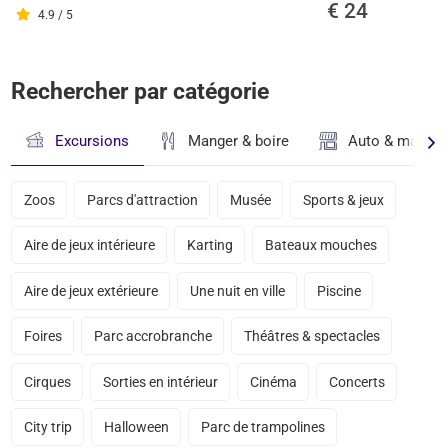
€ 24
4.9 / 5
Rechercher par catégorie
Excursions
Manger & boire
Auto & magasi
Zoos
Parcs d'attraction
Musée
Sports & jeux
Aire de jeux intérieure
Karting
Bateaux mouches
Aire de jeux extérieure
Une nuit en ville
Piscine
Foires
Parc accrobranche
Théâtres & spectacles
Cirques
Sorties en intérieur
Cinéma
Concerts
City trip
Halloween
Parc de trampolines