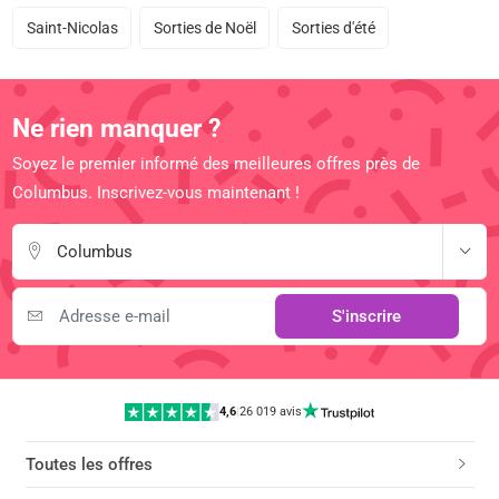
Saint-Nicolas
Sorties de Noël
Sorties d'été
Ne rien manquer ?
Soyez le premier informé des meilleures offres près de
Columbus. Inscrivez-vous maintenant !
Columbus
S'inscrire
4,6
|
26 019 avis
Toutes les offres