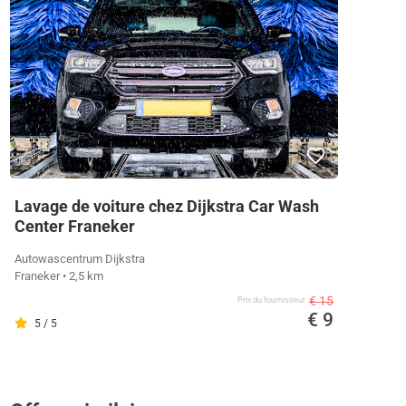
Lavage de voiture chez Dijkstra Car Wash
Center Franeker
Autowascentrum Dijkstra
Franeker
• 2,5 km
€ 15
Prix ​​du fournisseur
€ 9
5 / 5