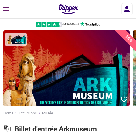
Menu
4,6
|
26 019 avis
16%
Home
Excursions
Musée
Billet d'entrée Arkmuseum