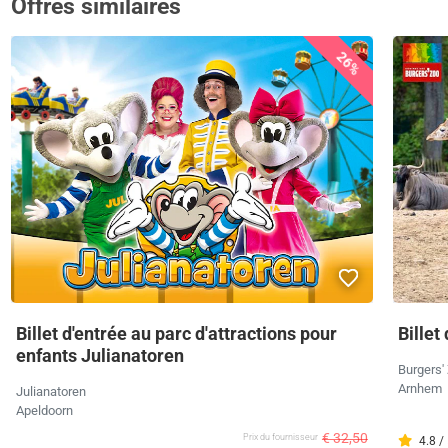
Offres similaires
26%
Billet d'entrée au parc d'attractions pour
Billet
enfants Julianatoren
Burgers'
Arnhem
Julianatoren
Apeldoorn
€ 32,50
Prix ​​du fournisseur
4.8 /