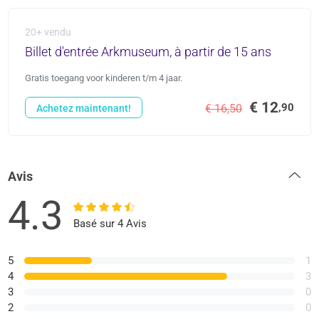
20+ vendu
Billet d'entrée Arkmuseum, à partir de 15 ans
Gratis toegang voor kinderen t/m 4 jaar.
€ 12
,90
€ 16,50
Achetez maintenant!
Avis
4.3
Basé sur 4 Avis
5
1
4
3
3
0
2
0