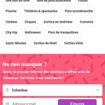
Une nuit en ville
Aire de jeux extérieure
Foires
Piscine
Théâtres & spectacles
Parc accrobranche
Cinéma
Cirques
Sorties en intérieur
Concerts
City trip
Halloween
Parc de trampolines
Saint-Nicolas
Sorties de Noël
Sorties d'été
Ne rien manquer ?
Soyez le premier informé des meilleures offres près de
Columbus. Inscrivez-vous maintenant !
Columbus
S'inscrire