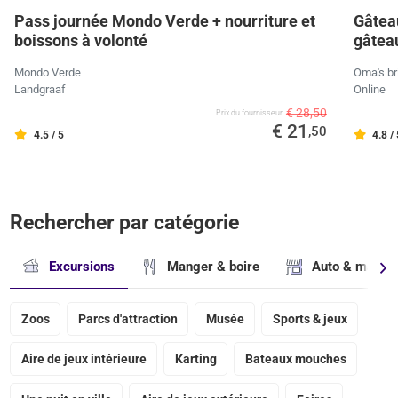
Pass journée Mondo Verde + nourriture et
Gâteau
boissons à volonté
gâteau
Mondo Verde
Oma's br
Landgraaf
Online
€ 28,50
Prix ​​du fournisseur
€ 21
,50
4.5 / 5
4.8 /
Rechercher par catégorie
Excursions
Manger & boire
Auto & magasi
Zoos
Parcs d'attraction
Musée
Sports & jeux
Aire de jeux intérieure
Karting
Bateaux mouches