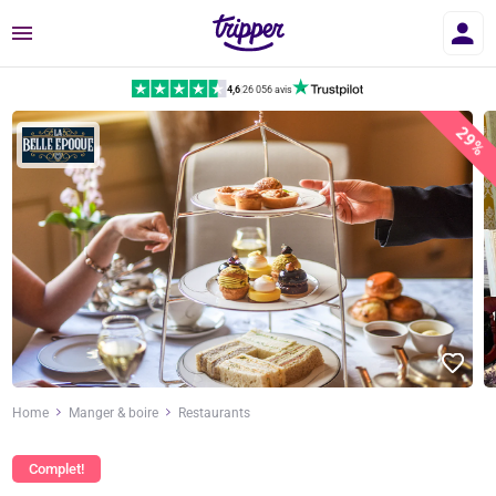
Menu
4,6
|
26 056 avis
29%
Home
Manger & boire
Restaurants
Complet!