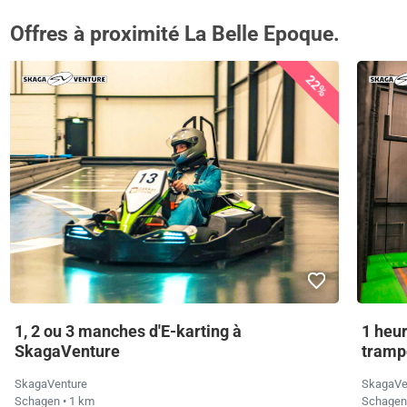
Offres à proximité La Belle Epoque.
22%
1, 2 ou 3 manches d'E-karting à
1 heur
SkagaVenture
tramp
SkagaVenture
SkagaVe
Schagen
• 1 km
Schage