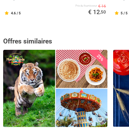
€ 16
Prix ​​du fournisseur
€ 12
,50
4.6 / 5
5 / 5
Offres similaires
25%