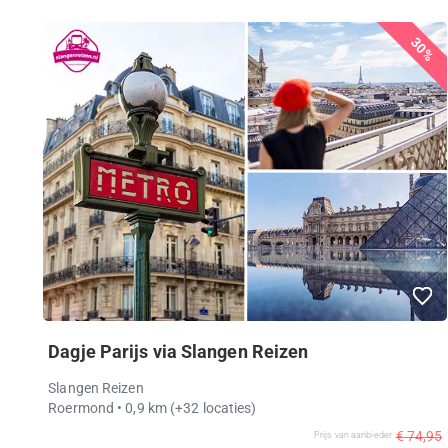
30%
Dagje Parijs via Slangen Reizen
Slangen Reizen
Roermond
• 0,9 km
(+32 locaties)
€ 74,95
Prijs van aanbieder