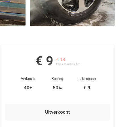
€ 9
€ 18
Prijs van aanbieder
Verkocht
Korting
Je bespaart
40+
50%
€ 9
Uitverkocht