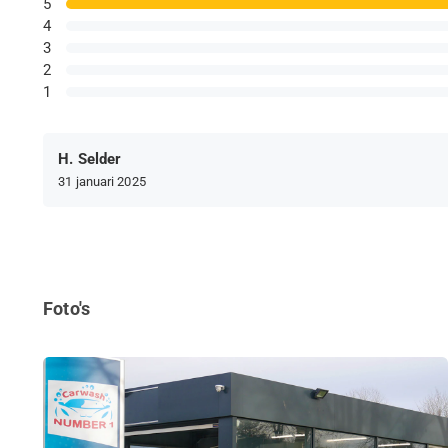
5
4
3
2
1
H. Selder
31 januari 2025
Foto's