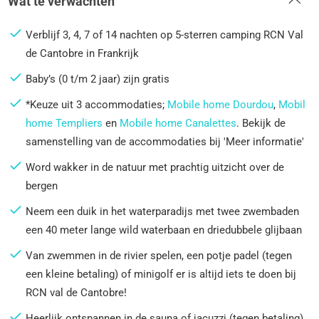
Wat te verwachten
Verblijf 3, 4, 7 of 14 nachten op 5-sterren camping RCN Val
de Cantobre in Frankrijk
Baby’s (0 t/m 2 jaar) zijn gratis
*Keuze uit 3 accommodaties;
Mobile home Dourdou
,
Mobil
home Templiers
en
Mobile home Canalettes
. Bekijk de
samenstelling van de accommodaties bij 'Meer informatie'
Word wakker in de natuur met prachtig uitzicht over de
bergen
Neem een duik in het waterparadijs met twee zwembaden
een 40 meter lange wild waterbaan en driedubbele glijbaan
Van zwemmen in de rivier spelen, een potje padel (tegen
een kleine betaling) of minigolf er is altijd iets te doen bij
RCN val de Cantobre!
Heerlijk ontspannen in de sauna of jacuzzi (tegen betaling)