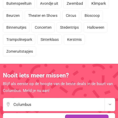
Buitenspeeltuin
Avondje uit
Zwembad
Klimpark
Beurzen
Theater en Shows
Circus
Bioscoop
Binnenuitjes
Concerten
Stedentrips
Halloween
Trampolinepark
Sinterklaas
Kerstmis
Zomeruitstapjes
Nooit iets meer missen?
Blijf als eerste op de hoogte van de beste deals in de buurt van
Columbus. Meld je nu aan!
Columbus