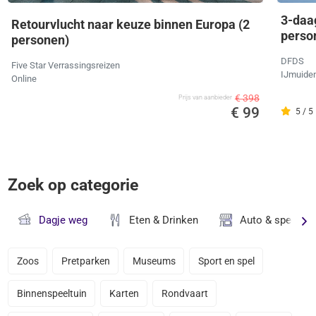
3-daa
Retourvlucht naar keuze binnen Europa (2
perso
personen)
DFDS
Five Star Verrassingsreizen
IJmuide
Online
€ 398
Prijs van aanbieder
€ 99
5 / 5
Zoek op categorie
Dagje weg
Eten & Drinken
Auto & speciaal
Zoos
Pretparken
Museums
Sport en spel
Binnenspeeltuin
Karten
Rondvaart