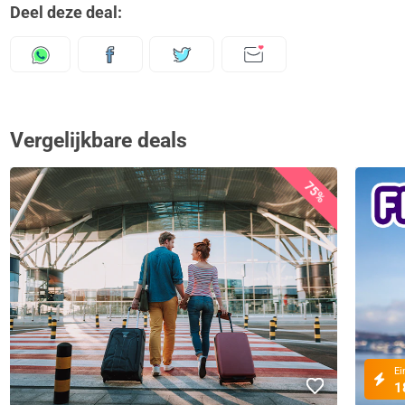
Deel deze deal:
Vergelijkbare deals
75%
Ei
1