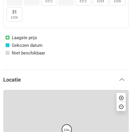
€
312
€
312
€
254
€
206
31
€
206
Laagste prijs
Gekozen datum
Niet beschikbaar
Locatie