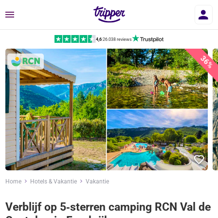
Menu
4,6
|
26.038 reviews
36%
Home
Hotels & Vakantie
Vakantie
Verblijf op 5‑sterren camping RCN Val de