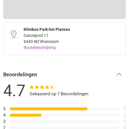
Klimbos Park het Plateau
Ganzepool 17
6443 WZ Brunssum
Routebeschrijving
Beoordelingen
4.7
Gebaseerd op 7 Beoordelingen
5
5
4
2
3
0
2
0