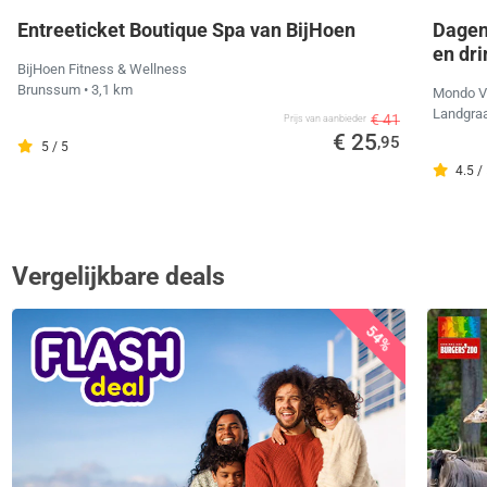
Entreeticket Boutique Spa van BijHoen
Dagen
en dr
BijHoen Fitness & Wellness
Brunssum
• 3,1 km
Mondo V
Landgra
€ 41
Prijs van aanbieder
€ 25
,95
5 / 5
4.5 /
Vergelijkbare deals
54%