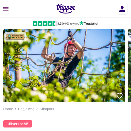
Menu
4,6
|
26.053 reviews
Home
Dagje weg
Klimpark
Uitverkocht!