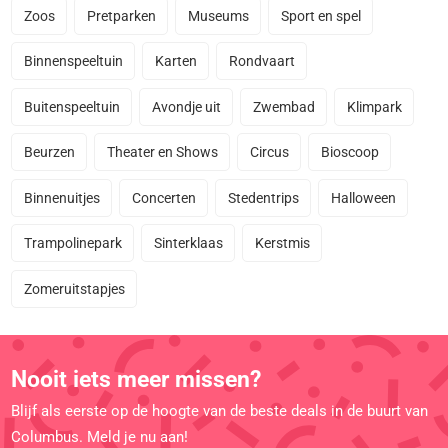
Zoos
Pretparken
Museums
Sport en spel
Binnenspeeltuin
Karten
Rondvaart
Buitenspeeltuin
Avondje uit
Zwembad
Klimpark
Beurzen
Theater en Shows
Circus
Bioscoop
Binnenuitjes
Concerten
Stedentrips
Halloween
Trampolinepark
Sinterklaas
Kerstmis
Zomeruitstapjes
Nooit iets meer missen?
Blijf als eerste op de hoogte van de beste deals in de buurt van
Columbus. Meld je nu aan!