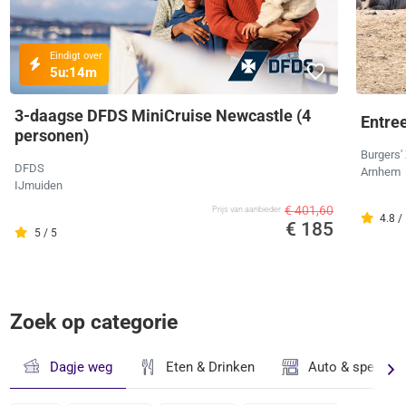
Eindigt over
5u:
14m
3-daagse DFDS MiniCruise Newcastle (4
Entree
personen)
Burgers'
DFDS
Arnhem
IJmuiden
€ 401,60
Prijs van aanbieder
4.8 /
€ 185
5 / 5
Zoek op categorie
Dagje weg
Eten & Drinken
Auto & speciaal