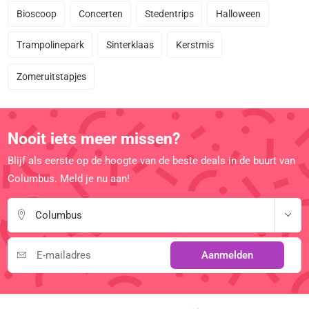
Bioscoop
Concerten
Stedentrips
Halloween
Trampolinepark
Sinterklaas
Kerstmis
Zomeruitstapjes
Nooit iets meer missen?
Blijf als eerste op de hoogte van de beste deals in de buurt van
Columbus. Meld je nu aan!
Columbus
Aanmelden