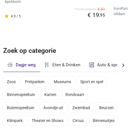
Apeldoorn
EuroPar
€ 31
Prijs van aanbieder
€ 19
Uitdam
,95
4.9 / 5
Zoek op categorie
Dagje weg
Eten & Drinken
Auto & speciaal
Zoos
Pretparken
Museums
Sport en spel
Binnenspeeltuin
Karten
Rondvaart
Buitenspeeltuin
Avondje uit
Zwembad
Beurzen
Klimpark
Theater en Shows
Circus
Binnenuitjes