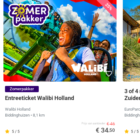
25%
Zomerpakker
3 of 4
Entreeticket Walibi Holland
Zuider
Walibi Holland
EuroParc
Biddinghuizen
• 8,1 km
Bidding
€ 46
Prijs van aanbieder
€ 34
,50
5 / 5
5 / 5