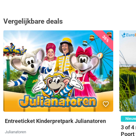
Vergelijkbare deals
36%
Nieuw
Entreeticket Kinderpretpark Julianatoren
3 of 4
Julianatoren
Poort