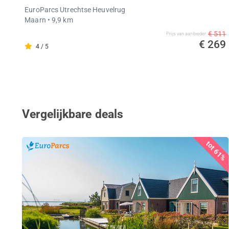
EuroParcs Utrechtse Heuvelrug
Maarn
• 9,9 km
€ 511
Prijs van aanbieder
€ 269
4 / 5
Vergelijkbare deals
tot 61%