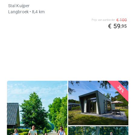
Stal Kuijper
Langbroek
• 8,4 km
€ 100
Prijs van aanbieder
€ 59
,95
38%