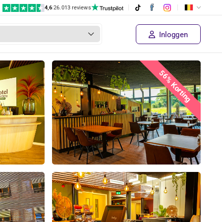
4,6
|
26.013 reviews
Inloggen
56% Korting