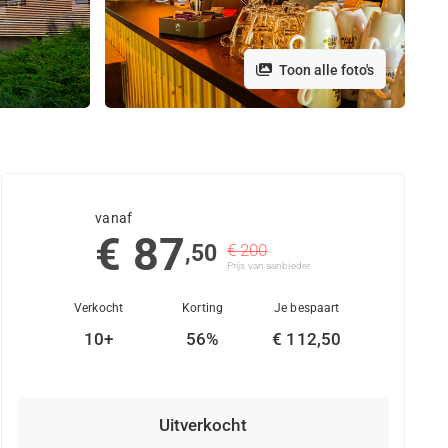
Toon alle foto's
vanaf
€ 87
,50
€ 200
Prijs van aanbieder
Verkocht
Korting
Je bespaart
10+
56%
€ 112,50
Uitverkocht