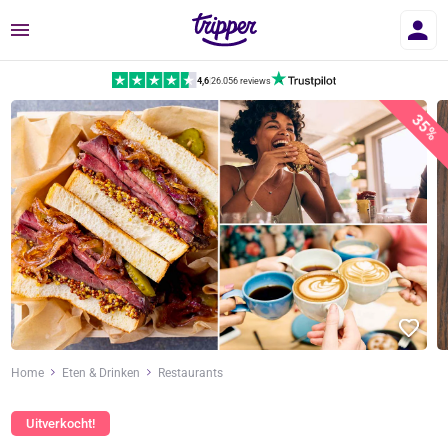
Menu
4,6
|
26.056 reviews
35%
Home
Eten & Drinken
Restaurants
Uitverkocht!