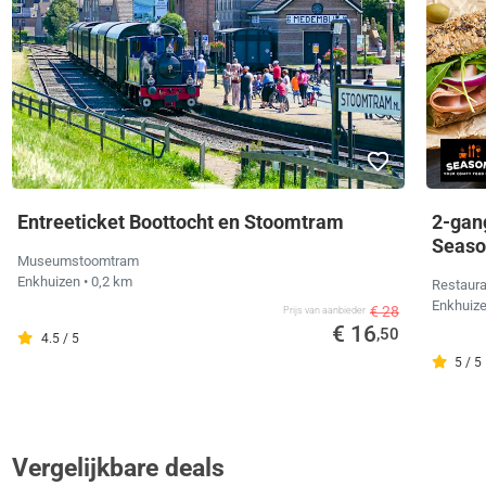
Entreeticket Boottocht en Stoomtram
2-gang
Seaso
Museumstoomtram
Enkhuizen
• 0,2 km
Restaur
Enkhuiz
€ 28
Prijs van aanbieder
€ 16
,50
4.5 / 5
5 / 5
Vergelijkbare deals