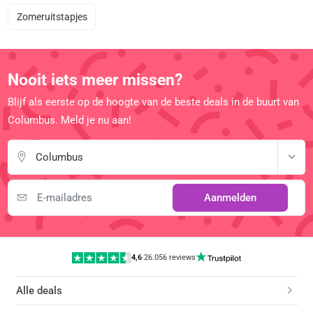
Zomeruitstapjes
Nooit iets meer missen?
Blijf als eerste op de hoogte van de beste deals in de buurt van
Columbus. Meld je nu aan!
Columbus
Aanmelden
4,6
|
26.056 reviews
Alle deals