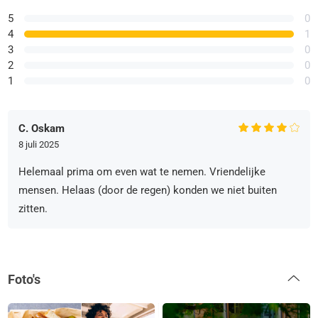
5
0
4
1
3
0
2
0
1
0
C. Oskam
8 juli 2025
Helemaal prima om even wat te nemen. Vriendelijke
mensen. Helaas (door de regen) konden we niet buiten
zitten.
Foto's