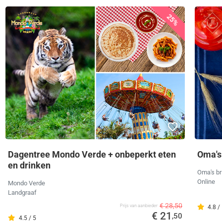
25%
Dagentree Mondo Verde + onbeperkt eten
Oma's
en drinken
Oma's br
Online
Mondo Verde
Landgraaf
€ 28,50
Prijs van aanbieder
4.8 /
€ 21
,50
4.5 / 5