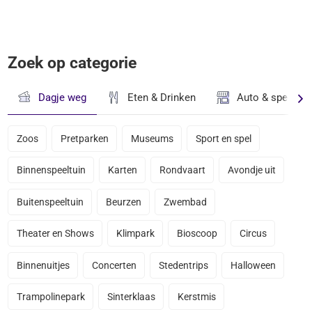
Zoek op categorie
Dagje weg
Eten & Drinken
Auto & speciaal
Zoos
Pretparken
Museums
Sport en spel
Binnenspeeltuin
Karten
Rondvaart
Avondje uit
Buitenspeeltuin
Beurzen
Zwembad
Theater en Shows
Klimpark
Bioscoop
Circus
Binnenuitjes
Concerten
Stedentrips
Halloween
Trampolinepark
Sinterklaas
Kerstmis