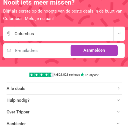
Nooit iets meer missen?
Blijf als eerste op de hoogte van de beste deals in de buurt van
Columbus. Meld je nu aan!
Columbus
Aanmelden
4,6
|
26.021 reviews
Alle deals
Hulp nodig?
Over Tripper
Aanbieder