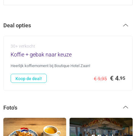
Deal opties
30+ verkocht
Koffie + gebak naar keuze
Heerlijk koffiemoment bij Boutique Hotel Zaan!
€ 4
,95
€ 9,95
Koop de deal!
Foto's