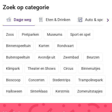
Zoek op categorie
Dagje weg
Eten & Drinken
Auto & speciaal
Zoos
Pretparken
Museums
Sport en spel
Binnenspeeltuin
Karten
Rondvaart
Buitenspeeltuin
Avondje uit
Zwembad
Beurzen
Klimpark
Theater en Shows
Circus
Binnenuitjes
Bioscoop
Concerten
Stedentrips
Trampolinepark
Halloween
Sinterklaas
Kerstmis
Zomeruitstapjes