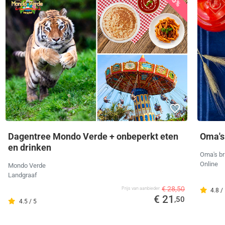
25%
Dagentree Mondo Verde + onbeperkt eten
Oma's
en drinken
Oma's br
Online
Mondo Verde
Landgraaf
€ 28,50
Prijs van aanbieder
4.8 /
€ 21
,50
4.5 / 5