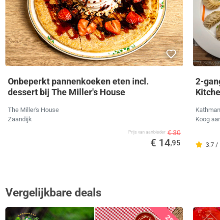
Onbeperkt pannenkoeken eten incl.
2-gan
dessert bij The Miller's House
Kitch
The Miller's House
Kathman
Zaandijk
Koog aa
€ 30
Prijs van aanbieder
€ 14
,95
3.7 /
Vergelijkbare deals