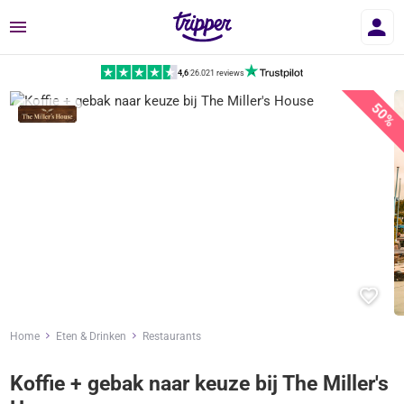
Menu
4,6
|
26.021 reviews
50%
Home
Eten & Drinken
Restaurants
Koffie + gebak naar keuze bij The Miller's