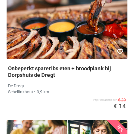
Onbeperkt spareribs eten + broodplank bij
Dorpshuis de Dregt
De Dregt
Schellinkhout
• 9,9 km
€ 29
Prijs van aanbieder
€ 14
33%