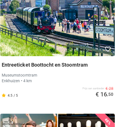
Entreeticket Boottocht en Stoomtram
Museumstoomtram
Enkhuizen
• 4 km
€ 28
Prijs van aanbieder
€ 16
,50
4.5 / 5
48%