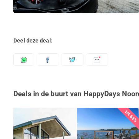
Deel deze deal:
Deals in de buurt van HappyDays Noor
tot 68%