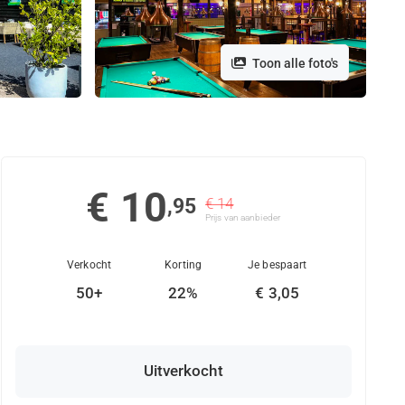
Toon alle foto's
€ 10
,95
€ 14
Prijs van aanbieder
Verkocht
Korting
Je bespaart
50+
22%
€ 3,05
Uitverkocht