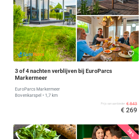
3 of 4 nachten verblijven bij EuroParcs
Markermeer
EuroParcs Markermeer
Bovenkarspel
• 1,7 km
€ 843
Prijs van aanbieder
€ 269
38%