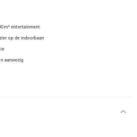
00 m² entertainment
zier op de indoorbaan
sie
in aanwezig