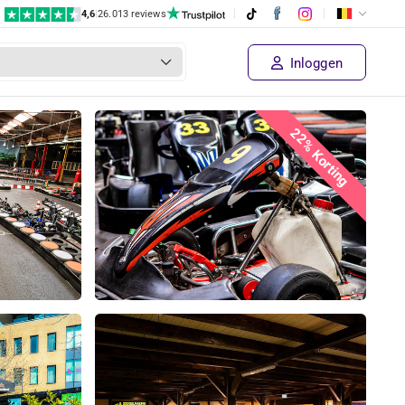
4,6
|
26.013 reviews
Inloggen
22% Korting