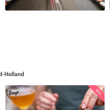
d-Holland
52%