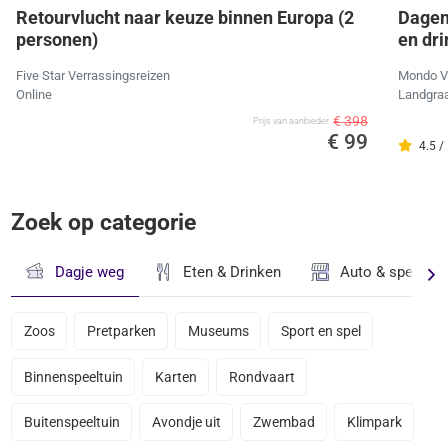
Retourvlucht naar keuze binnen Europa (2
Dagen
personen)
en dr
Five Star Verrassingsreizen
Mondo V
Online
Landgra
€ 398
Prijs van aanbieder
€ 99
4.5 /
Zoek op categorie
Dagje weg
Eten & Drinken
Auto & speciaal
Zoos
Pretparken
Museums
Sport en spel
Binnenspeeltuin
Karten
Rondvaart
Buitenspeeltuin
Avondje uit
Zwembad
Klimpark