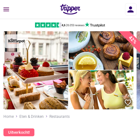
Menu
4,6
|
26.053 reviews
42%
Home
Eten & Drinken
Restaurants
Uitverkocht!