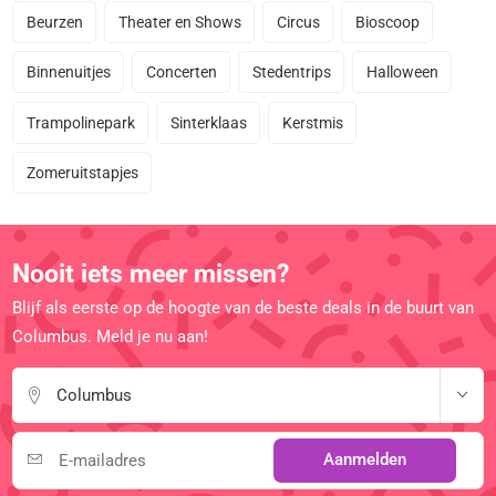
Beurzen
Theater en Shows
Circus
Bioscoop
Binnenuitjes
Concerten
Stedentrips
Halloween
Trampolinepark
Sinterklaas
Kerstmis
Zomeruitstapjes
Nooit iets meer missen?
Blijf als eerste op de hoogte van de beste deals in de buurt van
Columbus. Meld je nu aan!
Columbus
Aanmelden