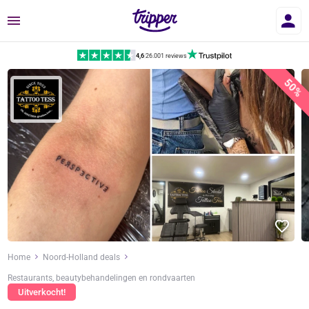
Menu
4,6
|
26.001 reviews
50%
Home
Noord-Holland deals
Restaurants, beautybehandelingen en rondvaarten
Uitverkocht!