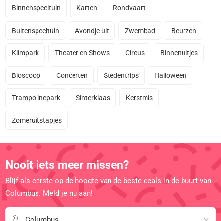
Binnenspeeltuin
Karten
Rondvaart
Buitenspeeltuin
Avondje uit
Zwembad
Beurzen
Klimpark
Theater en Shows
Circus
Binnenuitjes
Bioscoop
Concerten
Stedentrips
Halloween
Trampolinepark
Sinterklaas
Kerstmis
Zomeruitstapjes
Nooit iets meer missen?
Blijf als eerste op de hoogte van de beste deals in de buurt van
Columbus. Meld je nu aan!
Columbus