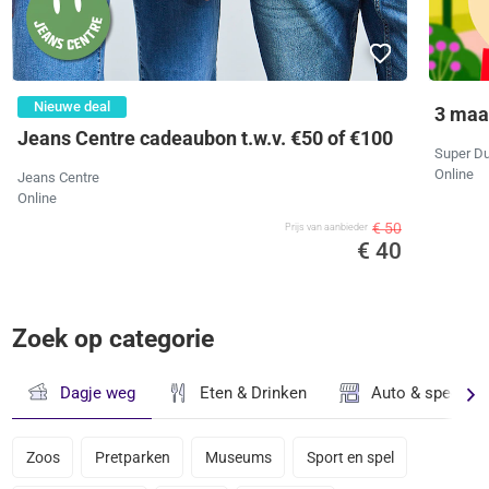
Nieuwe deal
3 maa
Jeans Centre cadeaubon t.w.v. €50 of €100
Super Du
Online
Jeans Centre
Online
€ 50
Prijs van aanbieder
€ 40
Zoek op categorie
Dagje weg
Eten & Drinken
Auto & speciaal
Zoos
Pretparken
Museums
Sport en spel