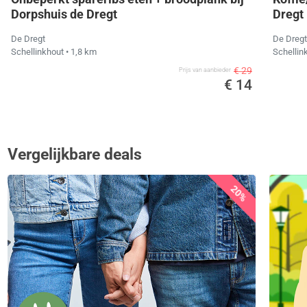
Dorpshuis de Dregt
Dregt
De Dregt
De Dregt
Schellinkhout
• 1,8 km
Schellin
€ 29
Prijs van aanbieder
€ 14
Vergelijkbare deals
20%