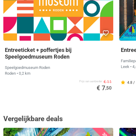
Entreeticket + poffertjes bij
Entre
Speelgoedmuseum Roden
Familiep
Leek
• 4
Speelgoedmuseum Roden
Roden
• 0,2 km
€ 11
Prijs van aanbieder
4.8 /
€ 7
,50
Vergelijkbare deals