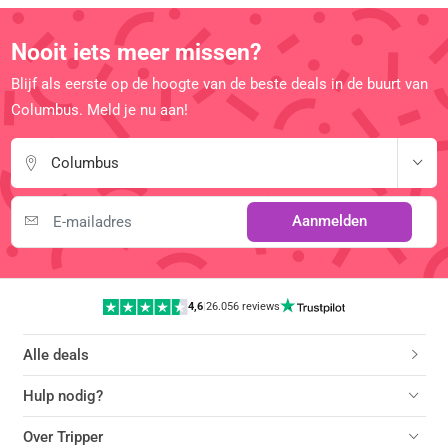
Nooit iets meer missen?
Blijf als eerste op de hoogte van de beste deals in de buurt van
Columbus. Meld je nu aan!
Columbus
Aanmelden
4,6
|
26.056 reviews
Alle deals
Hulp nodig?
Over Tripper