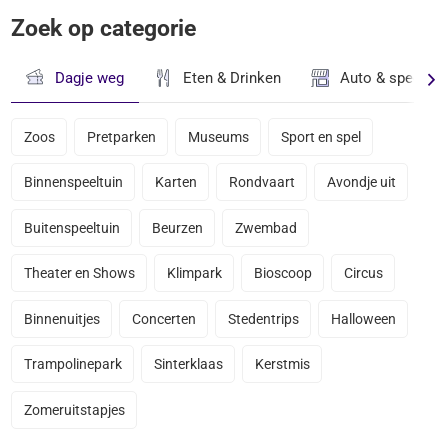
Zoek op categorie
Dagje weg
Eten & Drinken
Auto & speciaal
Zoos
Pretparken
Museums
Sport en spel
Binnenspeeltuin
Karten
Rondvaart
Avondje uit
Buitenspeeltuin
Beurzen
Zwembad
Theater en Shows
Klimpark
Bioscoop
Circus
Binnenuitjes
Concerten
Stedentrips
Halloween
Trampolinepark
Sinterklaas
Kerstmis
Zomeruitstapjes