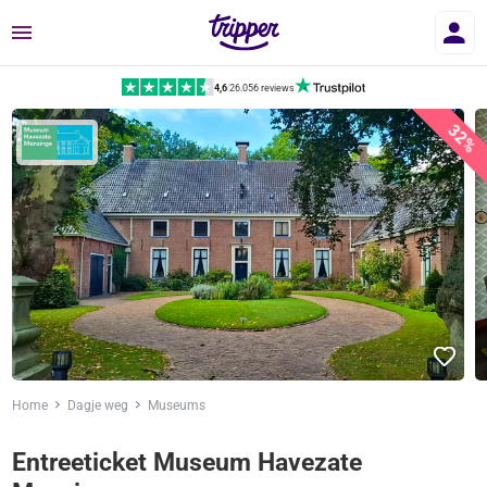
Menu
4,6
|
26.056 reviews
32%
Home
Dagje weg
Museums
Entreeticket Museum Havezate