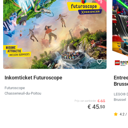
30%
Inkomticket Futuroscope
Entre
Bruss
Futuroscope
Chasseneuil-du-Poitou
LEGO® Di
Brussel
€ 65
Prijs van aanbieder
€ 45
,50
4.2 /