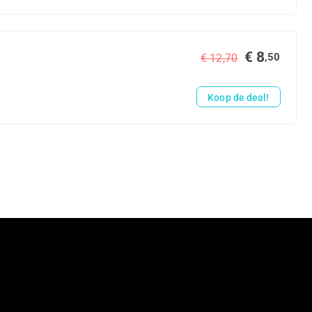
€ 8
,50
€ 12,70
Koop de deal!