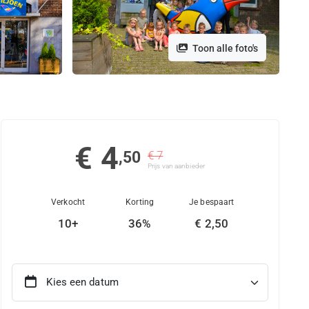
Toon alle foto's
€ 4
,50
€ 7
Prijs van aanbieder
Verkocht
Korting
Je bespaart
10+
36%
€ 2,50
Kies een datum