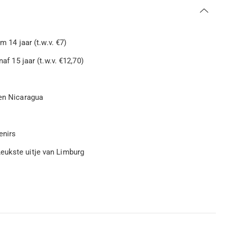
m 14 jaar (t.w.v. €7)
naf 15 jaar (t.w.v. €12,70)
 en Nicaragua
enirs
eukste uitje van Limburg