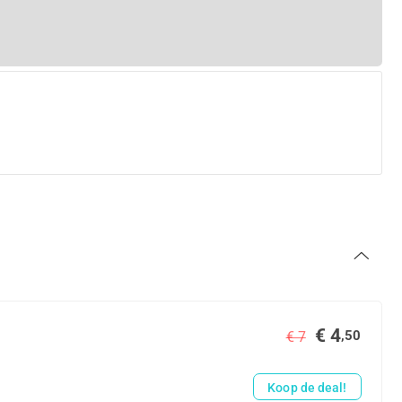
€ 4
,50
€ 7
Koop de deal!