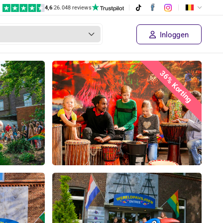
4,6
|
26.048 reviews
Inloggen
36% Korting