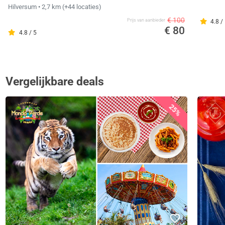
Hilversum
• 2,7 km
(+44 locaties)
€ 100
Prijs van aanbieder
4.8 /
€ 80
4.8 / 5
Vergelijkbare deals
25%