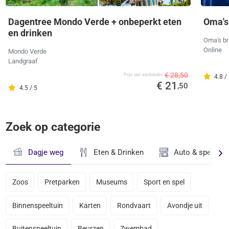
Dagentree Mondo Verde + onbeperkt eten
Oma's
en drinken
Oma's br
Online
Mondo Verde
Landgraaf
€ 28,50
Prijs van aanbieder
4.8 /
€ 21
,50
4.5 / 5
Zoek op categorie
Dagje weg
Eten & Drinken
Auto & speciaal
Zoos
Pretparken
Museums
Sport en spel
Binnenspeeltuin
Karten
Rondvaart
Avondje uit
Buitenspeeltuin
Beurzen
Zwembad