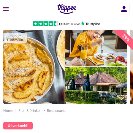
Menu
4,6
|
26.064 reviews
29%
Home
Eten & Drinken
Restaurants
Uitverkocht!