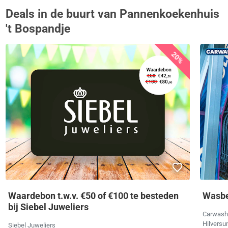
Deals in de buurt van Pannenkoekenhuis
't Bospandje
20%
Waardebon t.w.v. €50 of €100 te besteden
Wasbe
bij Siebel Juweliers
Carwas
Hilvers
Siebel Juweliers