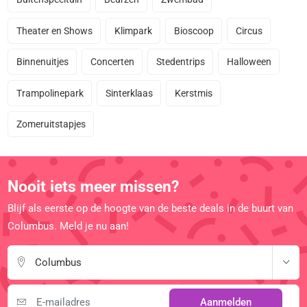
Theater en Shows
Klimpark
Bioscoop
Circus
Binnenuitjes
Concerten
Stedentrips
Halloween
Trampolinepark
Sinterklaas
Kerstmis
Zomeruitstapjes
Nooit iets meer missen?
Blijf als eerste op de hoogte van de beste deals in de buurt van
Columbus. Meld je nu aan!
Columbus
Aanmelden