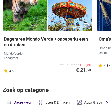
Dagentree Mondo Verde + onbeperkt eten
Oma's
en drinken
Oma's br
Online
Mondo Verde
Landgraaf
€ 28,50
Prijs van aanbieder
4.8 /
€ 21
,50
4.5 / 5
Zoek op categorie
Dagje weg
Eten & Drinken
Auto & speciaal