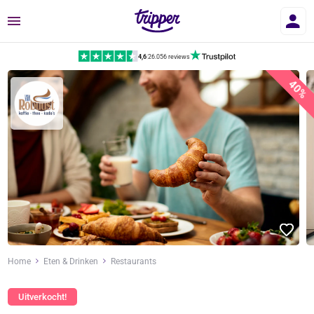
Menu
4,6
|
26.056 reviews
40%
Home
Eten & Drinken
Restaurants
Uitverkocht!