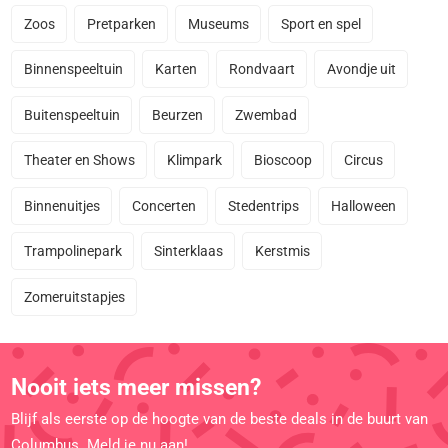
Zoos
Pretparken
Museums
Sport en spel
Binnenspeeltuin
Karten
Rondvaart
Avondje uit
Buitenspeeltuin
Beurzen
Zwembad
Theater en Shows
Klimpark
Bioscoop
Circus
Binnenuitjes
Concerten
Stedentrips
Halloween
Trampolinepark
Sinterklaas
Kerstmis
Zomeruitstapjes
Nooit iets meer missen?
Blijf als eerste op de hoogte van de beste deals in de buurt van
Columbus. Meld je nu aan!